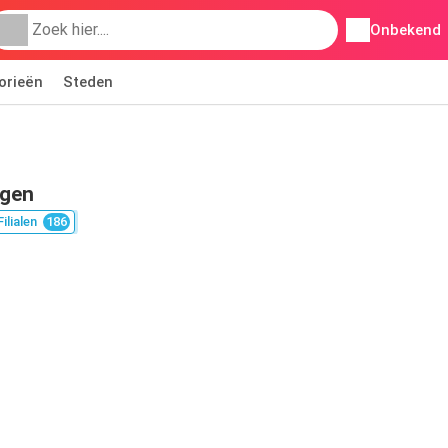
Onbekend
orieën
Steden
ngen
Filialen
186