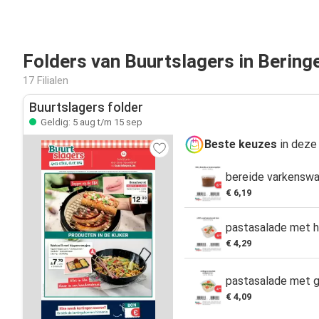
Folders van Buurtslagers in Bering
17 Filialen
Buurtslagers folder
Geldig: 5 aug t/m 15 sep
Beste keuzes
in deze 
bereide varkensw
€ 6,19
pastasalade met 
€ 4,29
pastasalade met 
€ 4,09