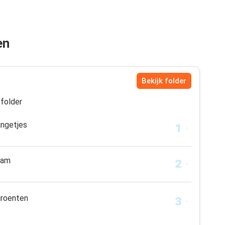
en
Bekijk folder
folder
angetjes
ham
groenten