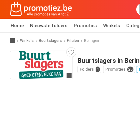
Home
Nieuwste folders
Promoties
Winkels
Categ
Winkels
Buurtslagers
Filialen
Beringen
Buurtslagers in Beri
Folders
1
Promoties
25
Ga naar website