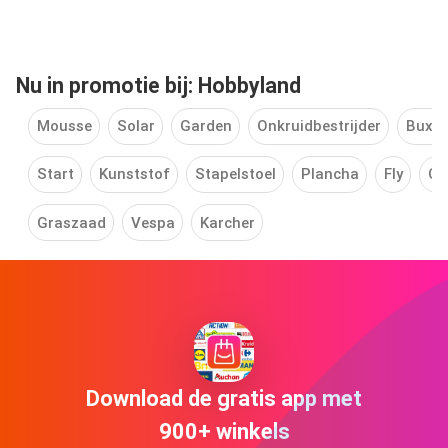
Nu in promotie bij: Hobbyland
Mousse
Solar
Garden
Onkruidbestrijder
Buxu
Start
Kunststof
Stapelstoel
Plancha
Fly
Co
Graszaad
Vespa
Karcher
Download de gratis app met
900+ winkels