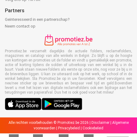
Partners
Geïnteresseerd in een partnerschap?
Neem contact op
Promotiez.be verzamelt dagelijks de actuele folders, reclamefolders,
magazines en catalogi van alle winkels in België. Zo blijft u op de hoogte
van kortingen en promoties uit de folder en vindt u gemakkelijk een promotie,
actie of korting tijdens de solden of uitverkoop van een winkel bij u in de
buurt. Vaak staan nieuwe folders als eerste op onze site, nog voor ze bij u in
de brievenbus liggen. U kan ze uiteraard ook op het werk, op school of in de
winkel bekijken. Sla Promotiez.be op in uw favorieten. Kleef vervolgens een
nee/nee sticker op uw brievenbus en bespaar veel tijd en geld.Bovendien
levert u met het lezen van digitale reclamefolders ook een bijdrage aan het
terugdringen van papierafval. Dus het is ook goed voor het milieu!
Alle rechten voorbehouden © Promotiez.be 2026 |
Disclaimer
|
Algemene
voorwaarden
|
Privacybeleid
|
Cookiebeleid