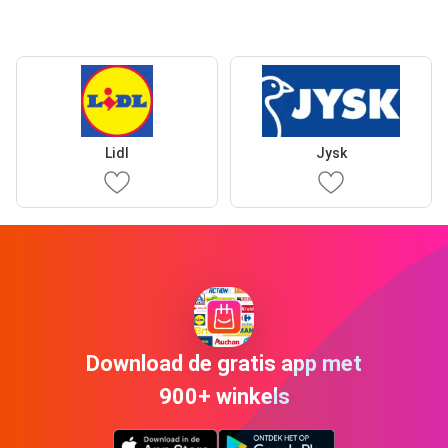
Lidl
Jysk
Download de gratis app met
900+ winkels