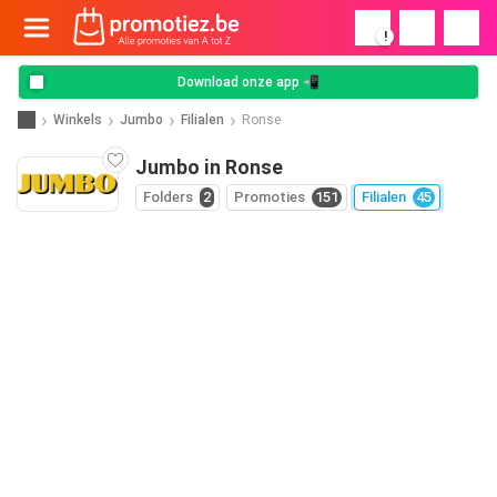
!
Download onze app 📲
Winkels
Jumbo
Filialen
Ronse
Jumbo in Ronse
Folders
2
Promoties
151
Filialen
45