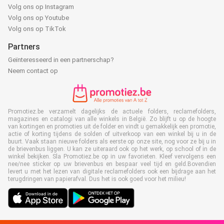
Volg ons op Instagram
Volg ons op Youtube
Volg ons op TikTok
Partners
Geïnteresseerd in een partnerschap?
Neem contact op
Promotiez.be verzamelt dagelijks de actuele folders, reclamefolders,
magazines en catalogi van alle winkels in België. Zo blijft u op de hoogte
van kortingen en promoties uit de folder en vindt u gemakkelijk een promotie,
actie of korting tijdens de solden of uitverkoop van een winkel bij u in de
buurt. Vaak staan nieuwe folders als eerste op onze site, nog voor ze bij u in
de brievenbus liggen. U kan ze uiteraard ook op het werk, op school of in de
winkel bekijken. Sla Promotiez.be op in uw favorieten. Kleef vervolgens een
nee/nee sticker op uw brievenbus en bespaar veel tijd en geld.Bovendien
levert u met het lezen van digitale reclamefolders ook een bijdrage aan het
terugdringen van papierafval. Dus het is ook goed voor het milieu!