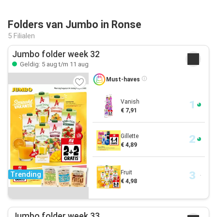
Folders van Jumbo in Ronse
5 Filialen
Jumbo folder week 32
Geldig: 5 aug t/m 11 aug
Must-haves
Vanish
€ 7,91
Gillette
€ 4,89
Fruit
Trending
€ 4,98
Jumbo folder week 33