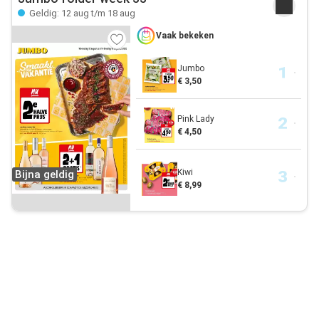
Geldig: 12 aug t/m 18 aug
Vaak bekeken
Jumbo
€ 3,50
Pink Lady
€ 4,50
Kiwi
Bijna geldig
€ 8,99