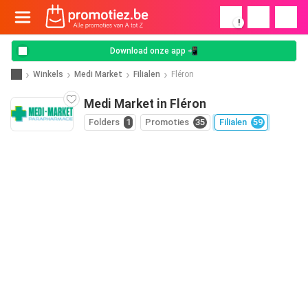
!
Download onze app 📲
Winkels
Medi Market
Filialen
Fléron
Medi Market in Fléron
Folders
1
Promoties
35
Filialen
59