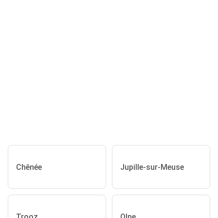
Chênée
Jupille-sur-Meuse
Trooz
Olne