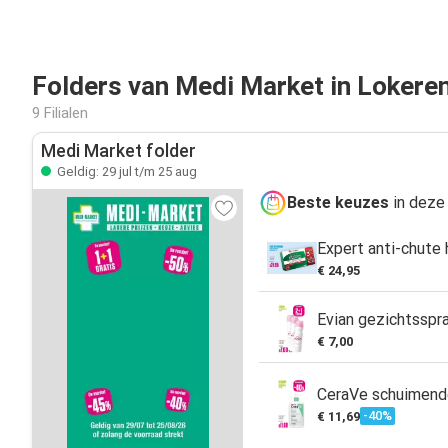
Folders van Medi Market in Lokere
9 Filialen
Medi Market folder
Geldig: 29 jul t/m 25 aug
Beste keuzes
in deze 
Expert anti-chute 
€ 24,95
Evian gezichtsspr
€ 7,00
CeraVe schuimend
-40%
€ 11,69