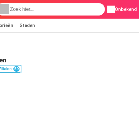
Onbekend
orieën
Steden
ren
Filialen
59