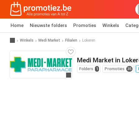
Home
Nieuwste folders
Promoties
Winkels
Categ
Winkels
Medi Market
Filialen
Lokeren
Medi Market in Loke
Folders
1
Promoties
35
Ga naar website