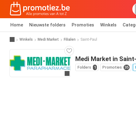
Home
Nieuwste folders
Promoties
Winkels
Categ
Winkels
Medi Market
Filialen
Saint-Paul
Medi Market in Saint
Folders
1
Promoties
35
Ga naar website