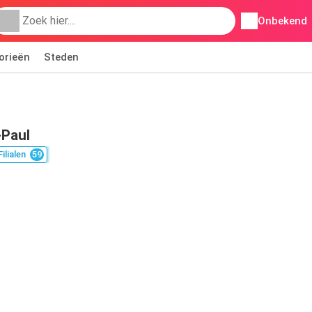
Onbekend
orieën
Steden
-Paul
Filialen
59