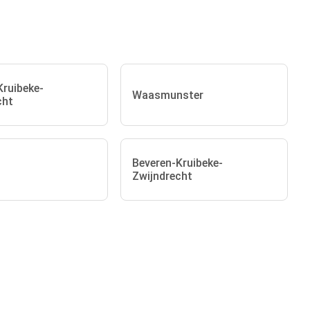
Kruibeke-
Waasmunster
cht
Beveren-Kruibeke-
Zwijndrecht