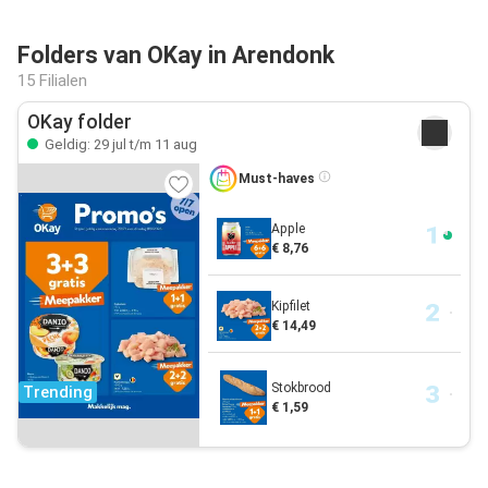
Folders van OKay in Arendonk
15 Filialen
OKay folder
Geldig: 29 jul t/m 11 aug
Must-haves
Apple
€ 8,76
Kipfilet
€ 14,49
Stokbrood
Trending
€ 1,59