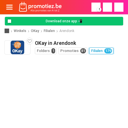
!
Download onze app 📲
Winkels
OKay
Filialen
Arendonk
OKay in Arendonk
Folders
1
Promoties
81
Filialen
179