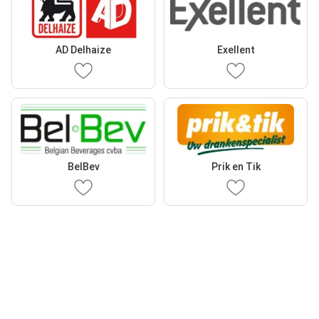
AD Delhaize
Exellent
BelBev
Prik en Tik