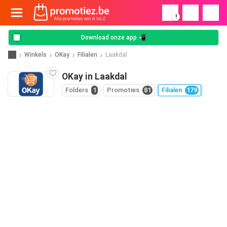
!
Download onze app 📲
Winkels
OKay
Filialen
Laakdal
OKay in Laakdal
Folders
1
Promoties
81
Filialen
179