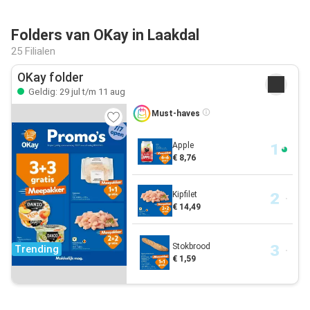
Folders van OKay in Laakdal
25 Filialen
OKay folder
Geldig: 29 jul t/m 11 aug
Must-haves
Apple
€ 8,76
Kipfilet
€ 14,49
Stokbrood
Trending
€ 1,59