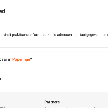
ed
 Je vindt praktische informatie zoals adressen, contactgegevens en 
baar in
Poperinge
?
?
Partners
rief