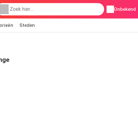
Onbekend
orieën
Steden
inge