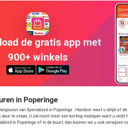
oad de gratis app met
900+ winkels
uren in Poperinge
ningsuren van Specialized in Poperinge . Hierdoor weet u altijd of de
deur te staan. U zal nooit meer een korting mislopen want u vindt h
alized in Poperinge of in de buurt, dan kunnen we u ook verwijzen na