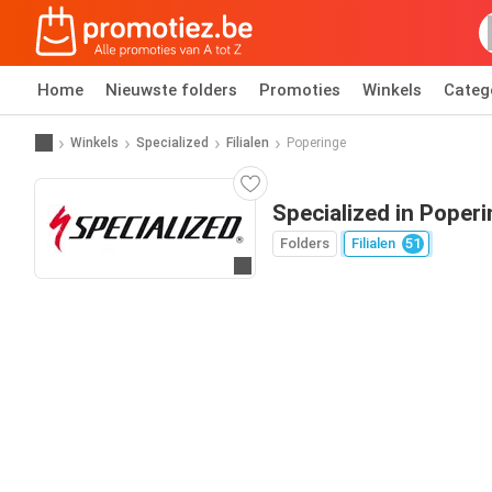
Home
Nieuwste folders
Promoties
Winkels
Categ
Winkels
Specialized
Filialen
Poperinge
Specialized in Poper
Folders
Filialen
51
Ga naar website