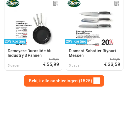
20% Korting
20% Korting
Demeyere Duraslide Alu
Diamant Sabatier Riyouri
Industry 3 Pannen
Messen
€ 69,99
€ 41,99
€ 55,99
€ 33,59
3 dagen
3 dagen
Bekijk alle aanbiedingen (1525)