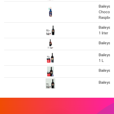
Baileys 
Chocola
Raspberr
Baileys I
1 liter
Baileys 7
Baileys I
1 L
Baileys
Baileys