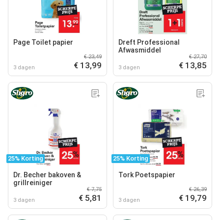
Page Toilet papier
Dreft Professional
Afwasmiddel
€ 23,49
€ 27,70
€ 13,99
€ 13,85
3 dagen
3 dagen
25% Korting
25% Korting
Dr. Becher bakoven &
Tork Poetspapier
grillreiniger
€ 7,75
€ 26,39
€ 5,81
€ 19,79
3 dagen
3 dagen