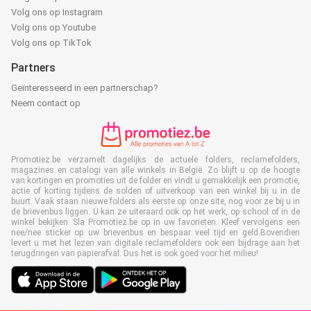
Volg ons op Instagram
Volg ons op Youtube
Volg ons op TikTok
Partners
Geïnteresseerd in een partnerschap?
Neem contact op
Promotiez.be verzamelt dagelijks de actuele folders, reclamefolders,
magazines en catalogi van alle winkels in België. Zo blijft u op de hoogte
van kortingen en promoties uit de folder en vindt u gemakkelijk een promotie,
actie of korting tijdens de solden of uitverkoop van een winkel bij u in de
buurt. Vaak staan nieuwe folders als eerste op onze site, nog voor ze bij u in
de brievenbus liggen. U kan ze uiteraard ook op het werk, op school of in de
winkel bekijken. Sla Promotiez.be op in uw favorieten. Kleef vervolgens een
nee/nee sticker op uw brievenbus en bespaar veel tijd en geld.Bovendien
levert u met het lezen van digitale reclamefolders ook een bijdrage aan het
terugdringen van papierafval. Dus het is ook goed voor het milieu!