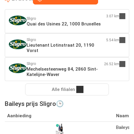
3.07 km
Sligro
Quai des Usines 22, 1000 Bruxelles
Sligro
5.54 km
Lieutenant Lotinstraat 20, 1190
Vorst
Sligro
26.52 km
Mechelsesteenweg 84, 2860 Sint-
Katelijne-Waver
Alle filialen
Baileys prijs Sligro🕒
Aanbieding
Naam
Baileys 1