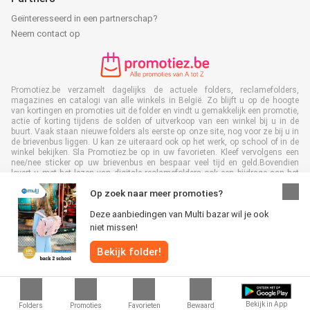
Geïnteresseerd in een partnerschap?
Neem contact op
Promotiez.be verzamelt dagelijks de actuele folders, reclamefolders,
magazines en catalogi van alle winkels in België. Zo blijft u op de hoogte
van kortingen en promoties uit de folder en vindt u gemakkelijk een promotie,
actie of korting tijdens de solden of uitverkoop van een winkel bij u in de
buurt. Vaak staan nieuwe folders als eerste op onze site, nog voor ze bij u in
de brievenbus liggen. U kan ze uiteraard ook op het werk, op school of in de
winkel bekijken. Sla Promotiez.be op in uw favorieten. Kleef vervolgens een
nee/nee sticker op uw brievenbus en bespaar veel tijd en geld.Bovendien
levert u met het lezen van digitale reclamefolders ook een bijdrage aan het
terugdringen van papierafval. Dus het is ook goed voor het milieu!
Op zoek naar meer promoties?
Deze aanbiedingen van Multi bazar wil je ook
niet missen!
Bekijk folder!
Alle rechten voorbehouden © Promotiez.be 2026 |
Disclaimer
|
Algemene
voorwaarden
|
Privacybeleid
|
Cookiebeleid
Bekijk in App
Folders
Promoties
Favorieten
Bewaard