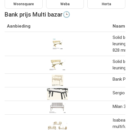
Woonsquare
Weba
Horta
Bank prijs Multi bazar🕒
Aanbieding
Naam
Solid ba
leuning 1
828 mm
Solid ba
leuning
Bank PP 
Sergio B
Milan 3 z
Isabeau
multifun