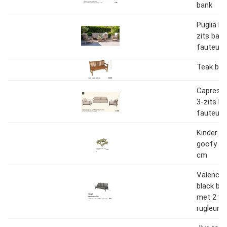
bank
Puglia lo
zits ban
fauteuils
Teak ban
Capresi 
3-zits b
fauteuils
Kinder pi
goofy 9
cm
Valencia
black ban
met 2 ve
rugleuni