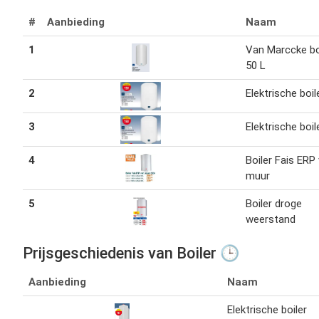
#
Aanbieding
Naam
1
Van Marccke bo
50 L
2
Elektrische boil
3
Elektrische boil
4
Boiler Fais ERP 
muur
5
Boiler droge
weerstand
Prijsgeschiedenis van Boiler 🕒
Aanbieding
Naam
Elektrische boiler