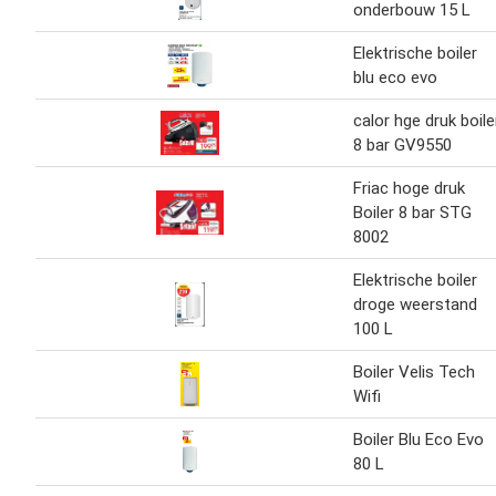
onderbouw 15 L
Elektrische boiler
blu eco evo
calor hge druk boile
8 bar GV9550
Friac hoge druk
Boiler 8 bar STG
8002
Elektrische boiler
droge weerstand
100 L
Boiler Velis Tech
Wifi
Boiler Blu Eco Evo
80 L