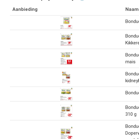
Aanbieding
Naam
Bondue
Bondue
Kikker
Bondue
maïs
Bondue
kidney
Bondue
Bondue
310 g
Bondue
Doper