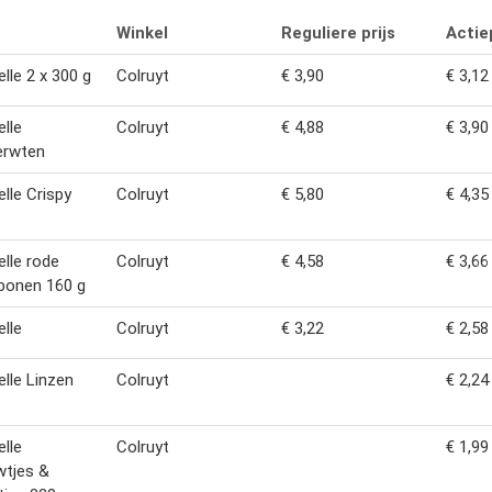
Winkel
Reguliere prijs
Actiep
lle 2 x 300 g
Colruyt
€ 3,90
€ 3,12
lle
Colruyt
€ 4,88
€ 3,90
erwten
lle Crispy
Colruyt
€ 5,80
€ 4,35
lle rode
Colruyt
€ 4,58
€ 3,66
bonen 160 g
lle
Colruyt
€ 3,22
€ 2,58
lle Linzen
Colruyt
€ 2,24
lle
Colruyt
€ 1,99
wtjes &