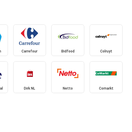
n
Carrefour
Bidfood
Colruyt
al
Dirk NL
Netto
Comarkt