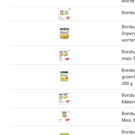
wortel
Bondue
Bondue
Doper
wortel
Bondue
maïs 3
Bondue
groen
200 g
Bondue
Kikker
Bondue
Maïs 
Bondue