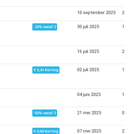
10 september 2025
23 se
30 juli 2025
12 au
-20% vanaf 2
16 juli 2025
29 jul
02 juli 2025
17 jul
€ 0,41 Korting
04 juni 2025
17 jun
21 mei 2025
03 jun
-50% vanaf 2
07 mei 2025
20 me
€ 0,60 Korting