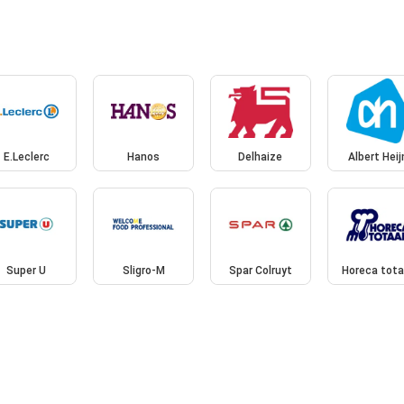
E.Leclerc
Hanos
Delhaize
Albert Heij
Super U
Sligro-M
Spar Colruyt
Horeca tota