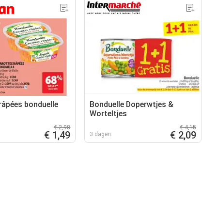
râpées bonduelle
Bonduelle Doperwtjes &
Worteltjes
€ 2,98
€ 4,15
€ 1,49
€ 2,09
3 dagen