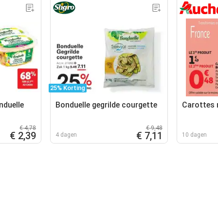
25% Korting
nduelle
Bonduelle gegrilde courgette
Carottes 
€ 4,78
€ 9,48
€ 2,39
€ 7,11
4 dagen
10 dagen