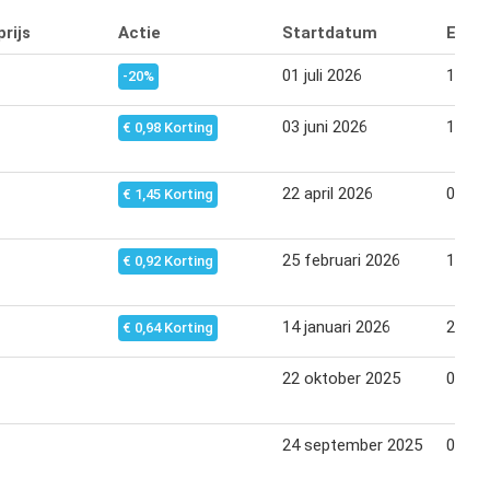
rijs
Actie
Startdatum
Eind
01 juli 2026
14 jul
-20%
03 juni 2026
16 jun
€ 0,98 Korting
22 april 2026
05 me
€ 1,45 Korting
25 februari 2026
10 ma
€ 0,92 Korting
14 januari 2026
27 jan
€ 0,64 Korting
22 oktober 2025
04 no
24 september 2025
07 ok