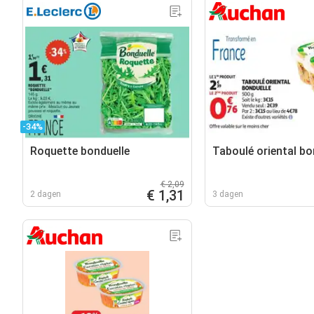
-34%
Roquette bonduelle
Taboulé oriental bo
€ 2,09
€ 1,31
2 dagen
3 dagen