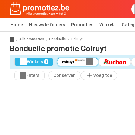
Home
Nieuwste folders
Promoties
Winkels
Categ
Alle promoties
Bonduelle
Colruyt
Bonduelle promotie Colruyt
Winkels
1
Filters
Conserven
Voeg toe