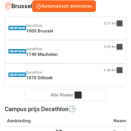
Brussel
Automatisch detecteren
0.37 km
Decathlon
1000 Brussel
5.00 km
Decathlon
1140 Machelen
6.46 km
Decathlon
1070 Dilbeek
Alle filialen
Campus prijs Decathlon🕒
Aanbieding
Naam