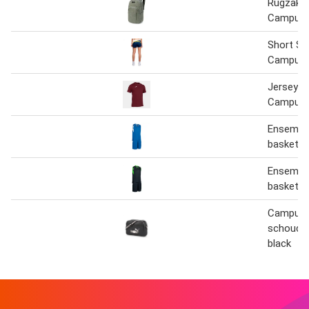
Rugzak D
Campus
Short S
Campus
Jersey 
Campus I
Ensembl
basket 
Ensembl
basket 
Campus 
schoude
black