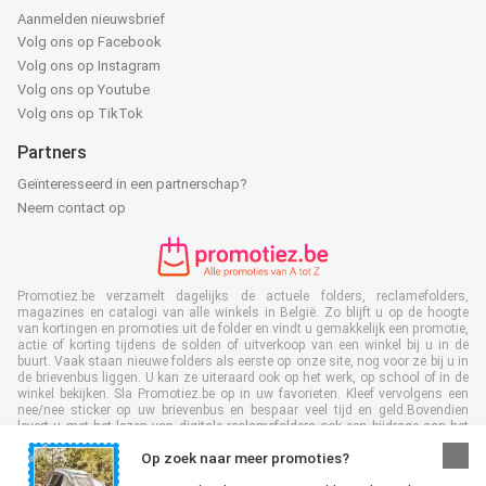
Aanmelden nieuwsbrief
Volg ons op Facebook
Volg ons op Instagram
Volg ons op Youtube
Volg ons op TikTok
Partners
Geïnteresseerd in een partnerschap?
Neem contact op
Promotiez.be verzamelt dagelijks de actuele folders, reclamefolders,
magazines en catalogi van alle winkels in België. Zo blijft u op de hoogte
van kortingen en promoties uit de folder en vindt u gemakkelijk een promotie,
actie of korting tijdens de solden of uitverkoop van een winkel bij u in de
buurt. Vaak staan nieuwe folders als eerste op onze site, nog voor ze bij u in
de brievenbus liggen. U kan ze uiteraard ook op het werk, op school of in de
winkel bekijken. Sla Promotiez.be op in uw favorieten. Kleef vervolgens een
nee/nee sticker op uw brievenbus en bespaar veel tijd en geld.Bovendien
levert u met het lezen van digitale reclamefolders ook een bijdrage aan het
terugdringen van papierafval. Dus het is ook goed voor het milieu!
Op zoek naar meer promoties?