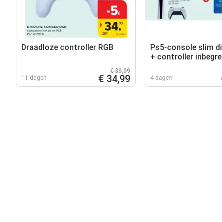
Draadloze controller RGB
Ps5-console slim di
+ controller inbegr
geschenkkaart play
€ 39,99
€ 34,99
11 dagen
4 dagen