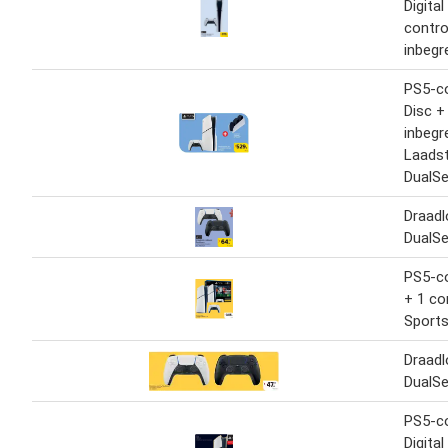
Digital
contro
inbegr
PS5-co
Disc +
inbegr
Laadst
DualS
Draadl
DualS
PS5-co
+ 1 co
Sports
Draadl
DualS
PS5-c
Digital