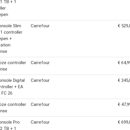
 1 TB + 1
ller
epen
nsole Slim
Carrefour
€ 529,
 1 controller
epen +
ation
ense
oze controller
Carrefour
€ 64,9
ense
nsole Digital
Carrefour
€ 345,
ntroller + EA
 FC 26
oze controller
Carrefour
€ 47,9
ense
onsole Pro
Carrefour
€ 699,
 2 TB + 1