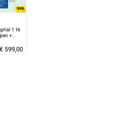
gital 1 tb
epen +
station
€ 599,00