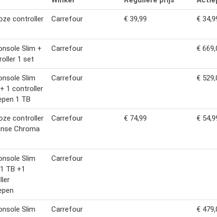
Winkel
Reguliere prijs
Actiep
oze controller
Carrefour
€ 39,99
€ 34,9
nsole Slim +
Carrefour
€ 669,
roller 1 set
nsole Slim
Carrefour
€ 529,
 + 1 controller
epen 1 TB
oze controller
Carrefour
€ 74,99
€ 54,9
ense Chroma
nsole Slim
Carrefour
l 1 TB +1
ller
epen
nsole Slim
Carrefour
€ 479,