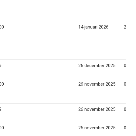
00
14 januari 2026
26 jan
9
26 december 2025
05 jan
00
26 november 2025
02 de
9
26 november 2025
02 de
00
26 november 2025
02 de