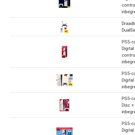
contro
inbegr
Draadl
DualS
PS5-c
Digital
contro
inbegr
PS5-co
Digital
inbegr
PS5-co
Disc +
inbegr
PS5-c
Digital