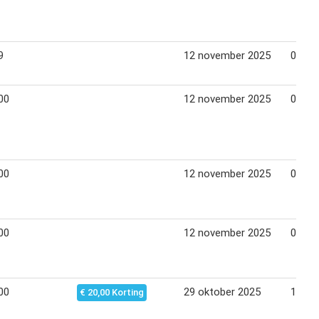
9
12 november 2025
01 jan
00
12 november 2025
01 jan
00
12 november 2025
01 jan
00
12 november 2025
01 jan
00
29 oktober 2025
10 no
€ 20,00 Korting