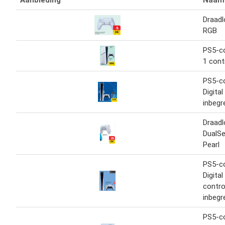
Aanbieding
Naam
Draadl
RGB
PS5-co
1 cont
PS5-co
Digital
inbegr
Draadl
DualS
Pearl
PS5-co
Digita
contro
inbegr
PS5-co