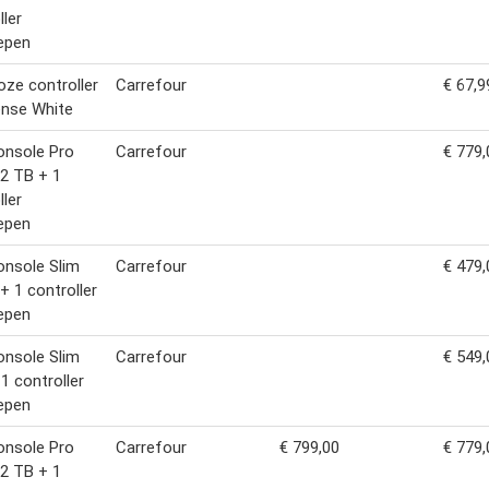
ller
epen
oze controller
Carrefour
€ 67,9
ense White
onsole Pro
Carrefour
€ 779,
 2 TB + 1
ller
epen
nsole Slim
Carrefour
€ 479,
 + 1 controller
epen
nsole Slim
Carrefour
€ 549,
 1 controller
epen
onsole Pro
Carrefour
€ 799,00
€ 779,
 2 TB + 1