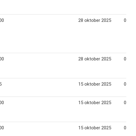
00
28 oktober 2025
01 jan
00
28 oktober 2025
01 jan
5
15 oktober 2025
06 de
00
15 oktober 2025
06 de
00
15 oktober 2025
06 de