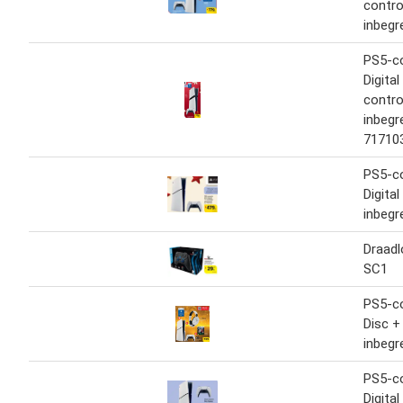
contro
inbegr
PS5-c
Digital
contro
inbegr
71710
PS5-co
Digital
inbegr
Draadl
SC1
PS5-co
Disc +
inbegr
PS5-co
Digital