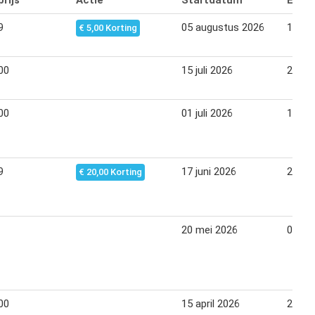
rijs
Actie
Startdatum
Eind
9
05 augustus 2026
17 au
€ 5,00 Korting
00
15 juli 2026
27 jul
00
01 juli 2026
13 jul
9
17 juni 2026
29 jun
€ 20,00 Korting
20 mei 2026
01 jun
00
15 april 2026
27 apr