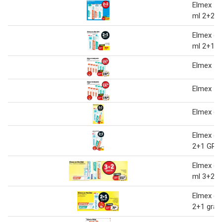
Elmex ta
ml 2+2 
Elmex en
ml 2+1 
Elmex ta
Elmex T
Elmex en
Elmex en
2+1 GRA
Elmex en
ml 3+2 
Elmex en
2+1 grat