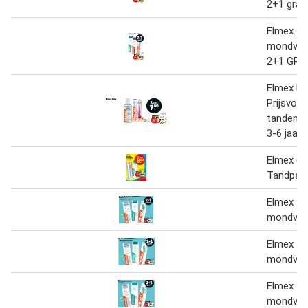
2+1 grati
Elmex
mondver
2+1 GRA
Elmex Ki
Prijsvoor
tandenbo
3-6 jaar
Elmex en
Tandpas
Elmex
mondver
Elmex
mondver
Elmex
mondver