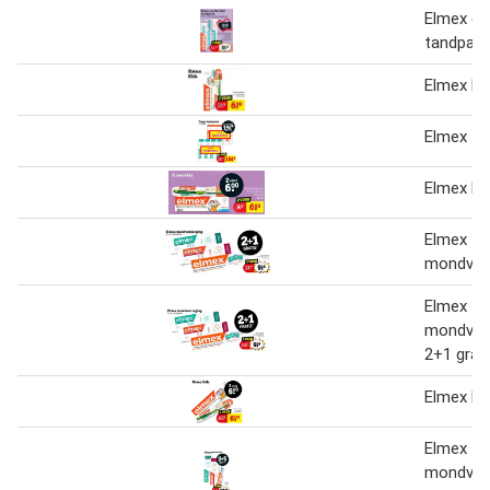
Elmex en
tandpas
Elmex Ki
Elmex ta
Elmex ki
Elmex
mondver
Elmex
mondver
2+1 grati
Elmex Ki
Elmex
mondver