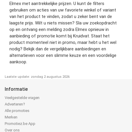
Elmex met aantrekkelijke prijzen. U kunt de filters
gebruiken om acties van uw favoriete winkel of variant
van het product te vinden, zodat u zeker bent van de
laagste prijs. Wilt u niets missen? Sla uw zoekopdracht
op en ontvang een melding zodra Elmex opnieuw in
aanbieding of promotie komt bij Kruidvat. Staat het
product momenteel niet in promo, maar hebt u het wel
nodig? Bekijk dan de vergelijkbare aanbiedingen en
alternatieven voor een slimme keuze en een voordelige
aankoop.
Laatste update: zondag 2 augustus 2026
Informatie
Veelgestelde vragen
Adverteren?
Alle promoties
Merken
Promotiez.be App
Over ons