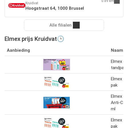
0.89 km
Kruidvat
Hoogstraat 64, 1000 Brussel
Alle filialen
Elmex prijs Kruidvat🕒
Aanbieding
Naam
Elmex en
tandpas
Elmex ta
pak
Elmex ta
Anti-Cari
ml
Elmex ta
pak