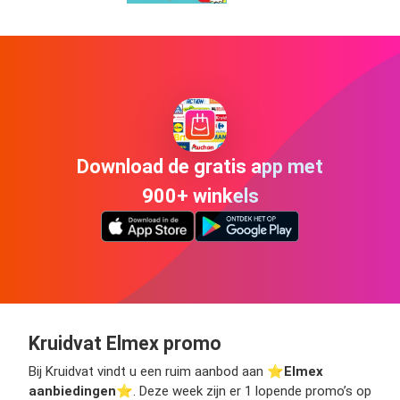
Download de gratis app met
900+ winkels
Kruidvat Elmex promo
Bij Kruidvat vindt u een ruim aanbod aan ⭐️
Elmex
aanbiedingen
⭐️. Deze week zijn er 1 lopende promo’s op