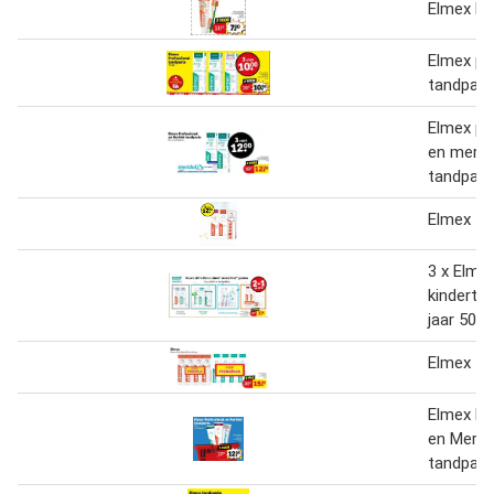
Elmex Ki
Elmex pr
tandpast
Elmex pr
en merid
tandpast
Elmex
3 x Elme
kinderta
jaar 50 m
Elmex
Elmex Pr
en Merid
tandpas