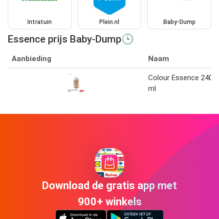
Intratuin
Plein.nl
Baby-Dump
Essence prijs Baby-Dump🕒
Aanbieding
Naam
Colour Essence 240
ml
Download de gratis app met
900+ winkels