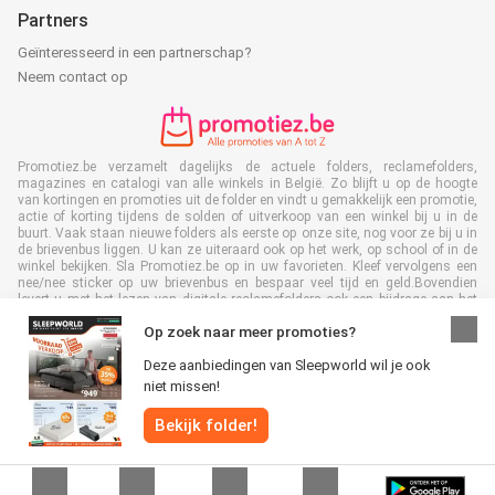
Partners
Geïnteresseerd in een partnerschap?
Neem contact op
Promotiez.be verzamelt dagelijks de actuele folders, reclamefolders,
magazines en catalogi van alle winkels in België. Zo blijft u op de hoogte
van kortingen en promoties uit de folder en vindt u gemakkelijk een promotie,
actie of korting tijdens de solden of uitverkoop van een winkel bij u in de
buurt. Vaak staan nieuwe folders als eerste op onze site, nog voor ze bij u in
de brievenbus liggen. U kan ze uiteraard ook op het werk, op school of in de
winkel bekijken. Sla Promotiez.be op in uw favorieten. Kleef vervolgens een
nee/nee sticker op uw brievenbus en bespaar veel tijd en geld.Bovendien
levert u met het lezen van digitale reclamefolders ook een bijdrage aan het
terugdringen van papierafval. Dus het is ook goed voor het milieu!
Op zoek naar meer promoties?
Deze aanbiedingen van Sleepworld wil je ook
niet missen!
Bekijk folder!
Alle rechten voorbehouden © Promotiez.be 2026 |
Disclaimer
|
Algemene
voorwaarden
|
Privacybeleid
|
Cookiebeleid