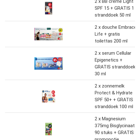
2 x BB crème Light
SPF 15 + GRATIS 1
stranddoek 50 ml
2 x douche Embrace
Life + gratis
toilettas 200 ml
2 x serum Cellular
Epigenetics +
GRATIS stranddoek
30 ml
2 x zonnemelk
Protect & Hydrate
SPF 50+ + GRATIS
stranddoek 100 ml
2 x Magnesium
375mg Bisglycinaat
90 stuks + GRATIS
promopotje