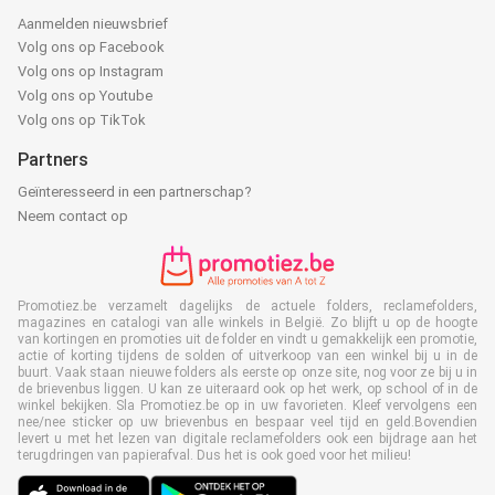
Aanmelden nieuwsbrief
Volg ons op Facebook
Volg ons op Instagram
Volg ons op Youtube
Volg ons op TikTok
Partners
Geïnteresseerd in een partnerschap?
Neem contact op
Promotiez.be verzamelt dagelijks de actuele folders, reclamefolders,
magazines en catalogi van alle winkels in België. Zo blijft u op de hoogte
van kortingen en promoties uit de folder en vindt u gemakkelijk een promotie,
actie of korting tijdens de solden of uitverkoop van een winkel bij u in de
buurt. Vaak staan nieuwe folders als eerste op onze site, nog voor ze bij u in
de brievenbus liggen. U kan ze uiteraard ook op het werk, op school of in de
winkel bekijken. Sla Promotiez.be op in uw favorieten. Kleef vervolgens een
nee/nee sticker op uw brievenbus en bespaar veel tijd en geld.Bovendien
levert u met het lezen van digitale reclamefolders ook een bijdrage aan het
terugdringen van papierafval. Dus het is ook goed voor het milieu!