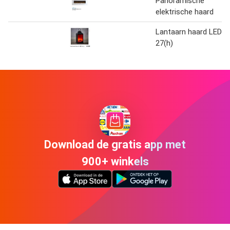
Panoramische
elektrische haard
Lantaarn haard LED
27(h)
Download de gratis app met
900+ winkels