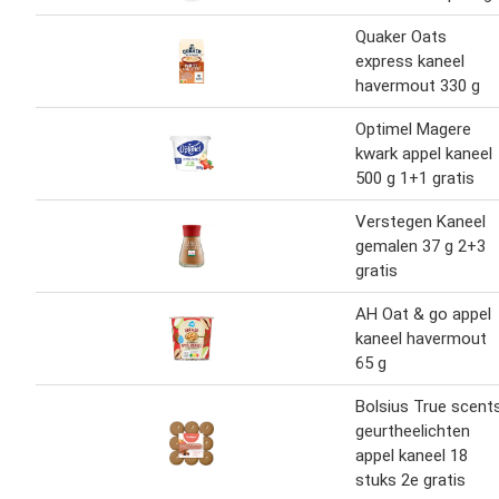
Quaker Oats
express kaneel
havermout 330 g
Optimel Magere
kwark appel kaneel
500 g 1+1 gratis
Verstegen Kaneel
gemalen 37 g 2+3
gratis
AH Oat & go appel
kaneel havermout
65 g
Bolsius True scent
geurtheelichten
appel kaneel 18
stuks 2e gratis