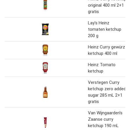
original 400 ml 2+1
gratis
Lay's Heinz
tomaten ketchup
200 g
Heinz Curry gewürz
ketchup 400 ml
Heinz Tomato
ketchup
Verstegen Curry
ketchup zero added
sugar 285 mL 2+1
gratis
Van Wijngaarden's
Zaanse curry
ketchup 190 mL