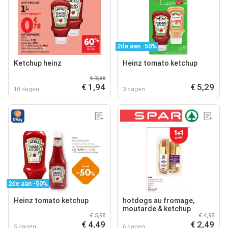
2de aan -50%
Ketchup heinz
Heinz tomato ketchup
€ 3,88
€ 1,94
€ 5,29
10 dagen
3 dagen
2de aan -50%
Heinz tomato ketchup
hotdogs au fromage,
moutarde & ketchup
€ 5,98
€ 4,98
€ 4,49
€ 2,49
5 dagen
6 dagen