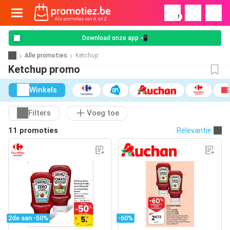
!
Download onze app 📲
Alle promoties
Ketchup
Ketchup promo
Winkels
Filters
Voeg toe
11 promoties
Relevantie
2de aan -50%
-60%