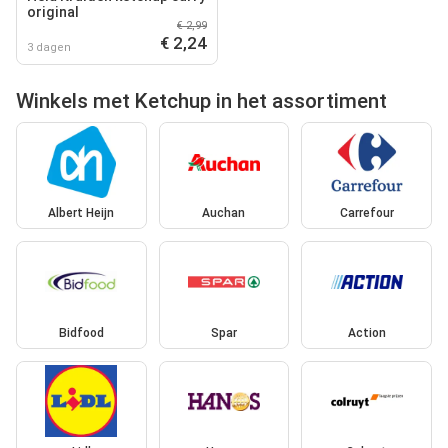
original
€ 2,99
€ 2,24
3 dagen
Winkels met Ketchup in het assortiment
Albert Heijn
Auchan
Carrefour
Bidfood
Spar
Action