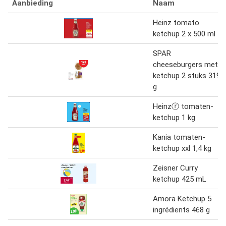
Aanbieding
Naam
Heinz tomato
ketchup 2 x 500 ml
SPAR
cheeseburgers met
ketchup 2 stuks 319
g
Heinzⓡ tomaten-
ketchup 1 kg
Kania tomaten-
ketchup xxl 1,4 kg
Zeisner Curry
ketchup 425 mL
Amora Ketchup 5
ingrédients 468 g