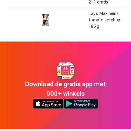
2+1 gratis
Lay's Max heinz
tomato ketchup
185 g
Download de gratis app met
900+ winkels