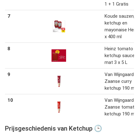
1 + 1 Gratis
7
Koude sauzen,
ketchup en
mayonaise Heinz
x 400 ml
8
Heinz tomato
ketchup sauce-o
mat 3 x 5 L
9
Van Wijngaarden
Zaanse curry
ketchup 190 mL
10
Van Wijngaarden
Zaanse tomate
ketchup 190 mL
Prijsgeschiedenis van Ketchup 🕒