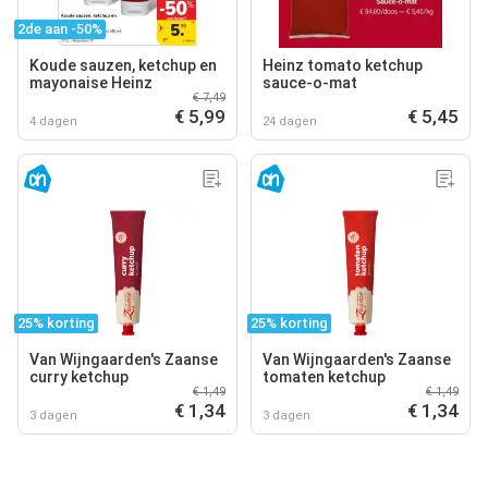
2de aan -50%
Koude sauzen, ketchup en
Heinz tomato ketchup
mayonaise Heinz
sauce-o-mat
€ 7,49
€ 5,99
€ 5,45
4 dagen
24 dagen
25% korting
25% korting
Van Wijngaarden's Zaanse
Van Wijngaarden's Zaanse
curry ketchup
tomaten ketchup
€ 1,49
€ 1,49
€ 1,34
€ 1,34
3 dagen
3 dagen