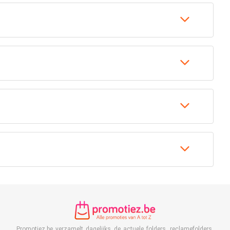
Promotiez.be verzamelt dagelijks de actuele folders, reclamefolders,