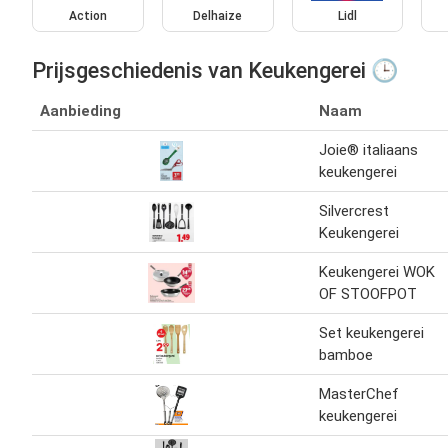
Action
Delhaize
Lidl
Prijsgeschiedenis van Keukengerei 🕒
Aanbieding
Naam
Joie® italiaans
keukengerei
Silvercrest
Keukengerei
Keukengerei WOK
OF STOOFPOT
Set keukengerei
bamboe
MasterChef
keukengerei