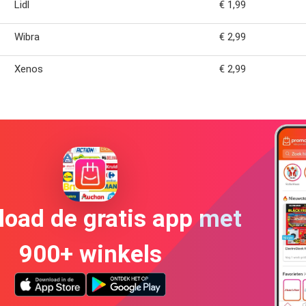
Lidl
€ 1,99
Wibra
€ 2,99
Xenos
€ 2,99
oad de gratis app met
900+ winkels