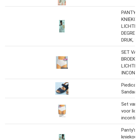
PANTY'S
KNIEKOU
LICHTE
DEGRESS
DRUK, S
SET VAN
BROEKJ
LICHTE
INCONTI
Piedical 
Sandaal 
Set van 
voor lich
incontine
Panty's 
kniekous