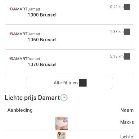
0.42 km
Damart
1000 Brussel
1.38 km
Damart
1060 Brussel
5.18 km
Damart
1070 Brussel
Alle filialen
Lichte prijs Damart🕒
Aanbieding
Naam
Maxi-slip
Lichte p