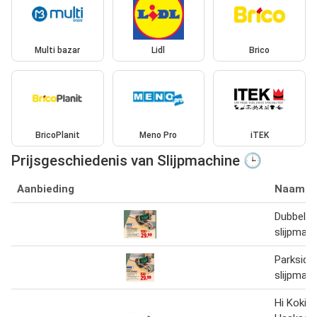
Multi bazar
Lidl
Brico
BricoPlanit
Meno Pro
iTEK
Prijsgeschiedenis van Slijpmachine 🕒
Aanbieding
Naam
Dubbele
slijpmac
Parkside
slijpmac
Hi Koki 