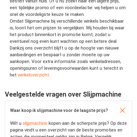
bestelt vanuit huis. Of u nu zoekt naar een lagere prijs,
een tijdelijke promo of een voordeelactie: wij helpen u om
snel de voordeligste keuze te maken.
Omdat Slijpmachine bij verschillende winkels beschikbaar
is, loont het om prijzen te vergelijken. Wij houden bij waar
het product binnenkort in promotie komt, zodat u
eventueel nog even kunt wachten op een betere deal.
Dankzij ons overzicht blijft u op de hoogte van nieuwe
aanbiedingen en bespaart u zonder moeite op uw
aankopen. Voor extra informatie zoals winkeladressen,
openingsuren of leveringsvoorwaarden kunt u terecht in
het
winkeloverzicht
.
Veelgestelde vragen over Slijpmachine
Waar koop ik slijpmachine voor de laagste prijs?
Wilt u
slijpmachine
kopen aan de scherpste prijs? Op deze
pagina vindt u een overzicht van de beste promoties en
acties die momenteel geldig zijn in België. Vergelijk