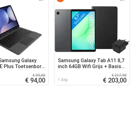
 Samsung Galaxy
Samsung Galaxy Tab A11 8,7
E Plus Toetsenbord
inch 64GB Wifi Grijs + Basis
RTY Zwart
Accessoirepakket
€ 99,00
€ 217,98
€ 94,00
€ 203,00
1 dag