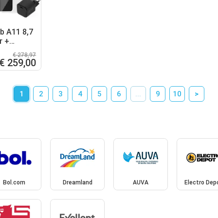
b A11 8,7
r +
repakket
€ 278,97
€ 259,00
1
2
3
4
5
6
...
9
10
>
Bol.com
Dreamland
AUVA
Electro Dep