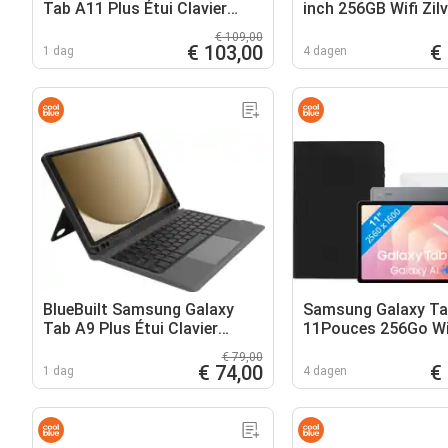
Tab A11 Plus Étui Clavier
inch 256GB Wifi Zilv
AZERTY Noir
Oplaadpakket
€ 109,00
€ 103,00
€
1 dag
4 dagen
BlueBuilt Samsung Galaxy
Samsung Galaxy Ta
Tab A9 Plus Étui Clavier
11Pouces 256Go Wif
AZERTY Noir
Pack de Protection
€ 79,00
€ 74,00
€
1 dag
4 dagen