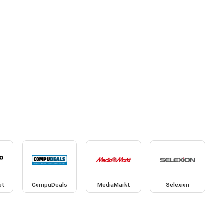
ot
CompuDeals
MediaMarkt
Selexion