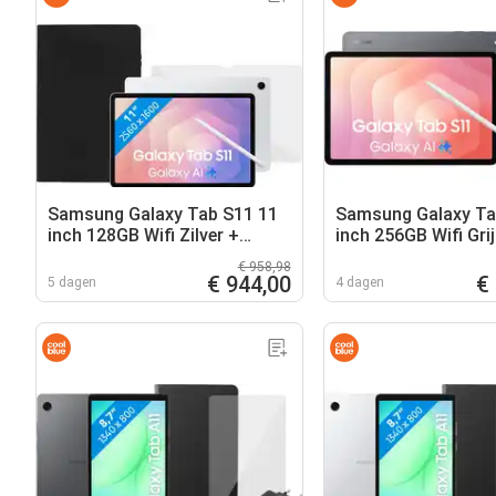
Samsung Galaxy Tab S11 11
Samsung Galaxy Ta
inch 128GB Wifi Zilver +
inch 256GB Wifi Grij
Beschermpakket
Oplaadpakket
€ 958,98
€ 944,00
€
5 dagen
4 dagen