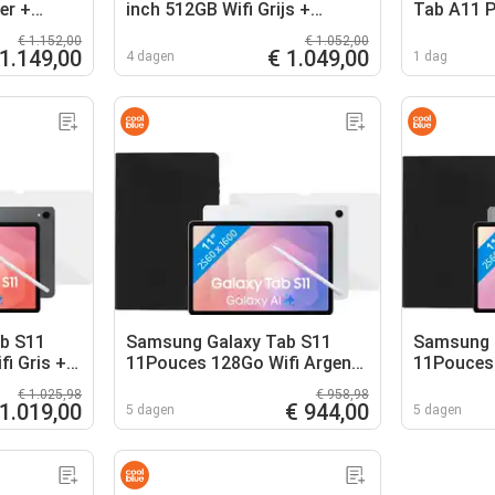
er +
inch 512GB Wifi Grijs +
Tab A11 P
Oplaadpakket
Hoes AZE
€ 1.152,00
€ 1.052,00
 1.149,00
€ 1.049,00
4 dagen
1 dag
b S11
Samsung Galaxy Tab S11
Samsung 
i Gris +
11Pouces 128Go Wifi Argent
11Pouces 
+ Pack de Protection
Pack de P
€ 1.025,98
€ 958,98
 1.019,00
€ 944,00
5 dagen
5 dagen