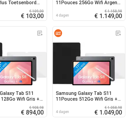
lus Toetsenbord
11Pouces 256Go Wifi Argent
RTY Zwart
+ Pack de Protection
€ 109,00
€ 1.158,98
€ 103,00
€ 1.149,00
4 dagen
Galaxy Tab S11
Samsung Galaxy Tab S11
128Go Wifi Gris +
11Pouces 512Go Wifi Gris +
rotection
Pack de Protection
€ 908,98
€ 1.058,98
€ 894,00
€ 1.049,00
4 dagen