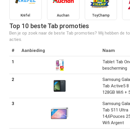
Krëfel
Auchan
ToyChamp
Top 10 beste Tab promoties
Ben je op zoek naar de beste Tab promoties? Wij hebben de top 
acties.
#
Aanbieding
Naam
1
Tablet Tab On
bescherming
2
Samsung Gala
Tab Active5 8 
128GB Wifi + 
3
Samsung Gala
Tab S11 Ultra
14,6Pouces 2
Wifi Argent