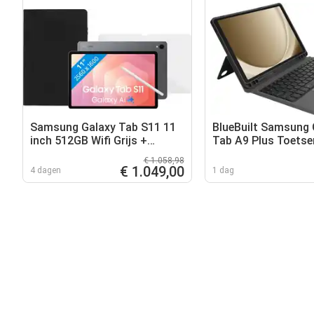
Samsung Galaxy Tab S11 11
BlueBuilt Samsung 
inch 512GB Wifi Grijs +
Tab A9 Plus Toets
Beschermpakket
Hoes AZERTY Zwar
€ 1.058,98
€ 1.049,00
4 dagen
1 dag