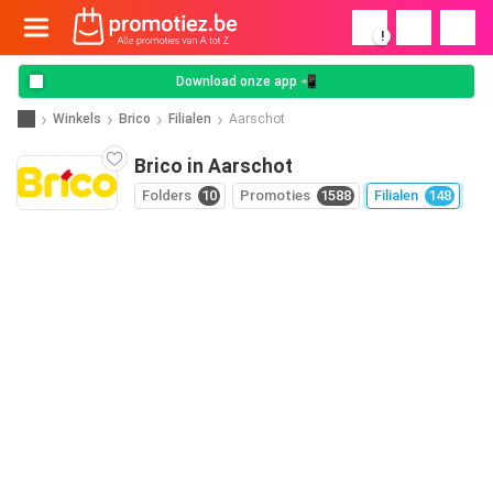
!
Download onze app 📲
Winkels
Brico
Filialen
Aarschot
Brico in Aarschot
Folders
10
Promoties
1588
Filialen
148