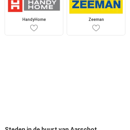
HandyHome
Zeeman
Steden in de buurt van Aarschot