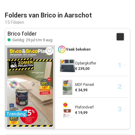
Folders van Brico in Aarschot
15 Filialen
Brico folder
Geldig: 29 jul t/m 9 aug
Vaak bekeken
Opbergkoffer
€ 239,00
MDF Paneel
€ 34,99
Plafondverf
€ 19,99
Trending