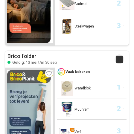
Badmat
Steekwagen
Brico folder
Geldig: 13 mei t/m 30 sep
Vaak bekeken
Wandklok
Muurverf
Verf