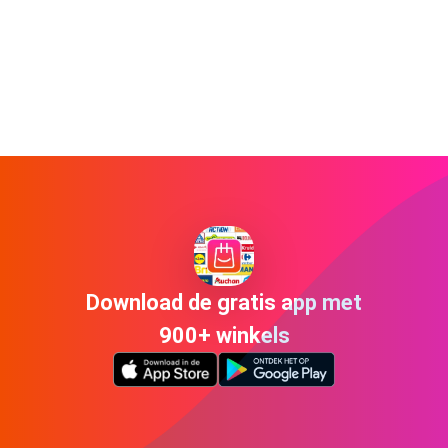
Download de gratis app met
900+ winkels