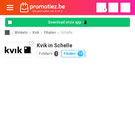
!
Download onze app 📲
Winkels
Kvik
Filialen
Schelle
Kvik in Schelle
Folders
1
Filialen
19