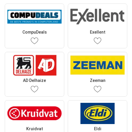
CompuDeals
Exellent
AD Delhaize
Zeeman
Kruidvat
Eldi