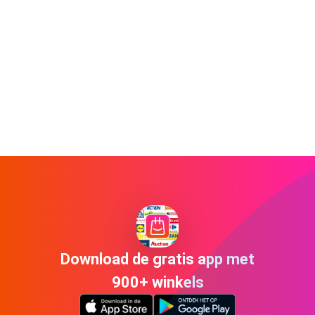
Download de gratis app met
900+ winkels