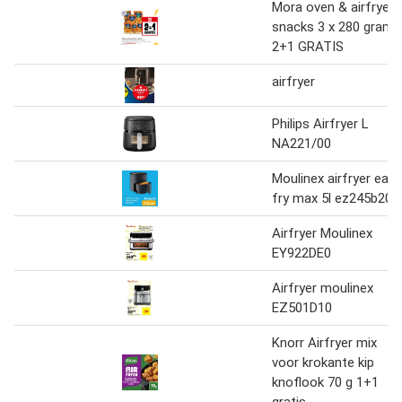
Mora oven & airfryer
snacks 3 x 280 gram
2+1 GRATIS
airfryer
Philips Airfryer L
NA221/00
Moulinex airfryer easy
fry max 5l ez245b20
Airfryer Moulinex
EY922DE0
Airfryer moulinex
EZ501D10
Knorr Airfryer mix
voor krokante kip
knoflook 70 g 1+1