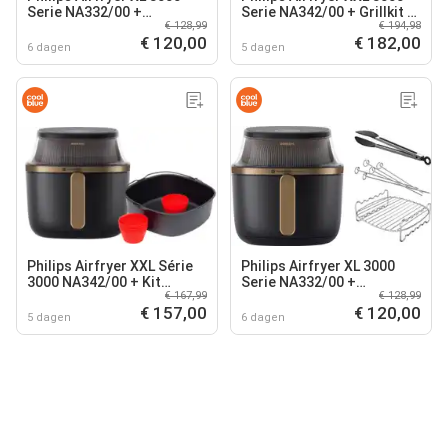
Serie NA332/00 +
Serie NA342/00 + Grillkit +
€ 128,99
€ 194,98
Dubbellaagse kookset
Bakset
€ 120,00
€ 182,00
6 dagen
5 dagen
Philips Airfryer XXL Série
Philips Airfryer XL 3000
3000 NA342/00 + Kit
Serie NA332/00 +
€ 167,99
€ 128,99
Cuisson
Dubbellaagse kookset
€ 157,00
€ 120,00
5 dagen
6 dagen