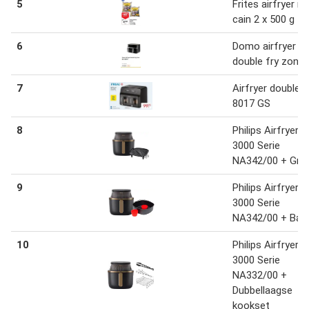
5
Frites airfryer m
cain 2 x 500 g
6
Domo airfryer
double fry zone
7
Airfryer double A
8017 GS
8
Philips Airfryer 
3000 Serie
NA342/00 + Grillk
9
Philips Airfryer 
3000 Serie
NA342/00 + Bak
10
Philips Airfryer X
3000 Serie
NA332/00 +
Dubbellaagse
kookset