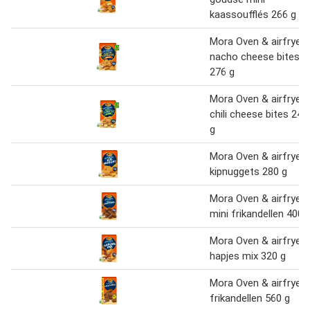
kaassoufflés 266 g
Mora Oven & airfryer
nacho cheese bites
276 g
Mora Oven & airfryer
chili cheese bites 240
g
Mora Oven & airfryer
kipnuggets 280 g
Mora Oven & airfryer
mini frikandellen 400 
Mora Oven & airfryer
hapjes mix 320 g
Mora Oven & airfryer
frikandellen 560 g