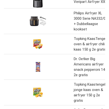
Veripart Airfryer XXL
Philips Airfryer XL
3000 Serie NA332/00
+ Dubbellaagse
kookset
Topking KaasTengels
oven & airfryer chili
kaas 150 g 2e gratis
Dr. Oetker Big
Americans airfryer
snack pepperoni 140 
2e gratis
Topking Kaastengels
jonge kaas oven &
airfryer 150 g 2e
gratis