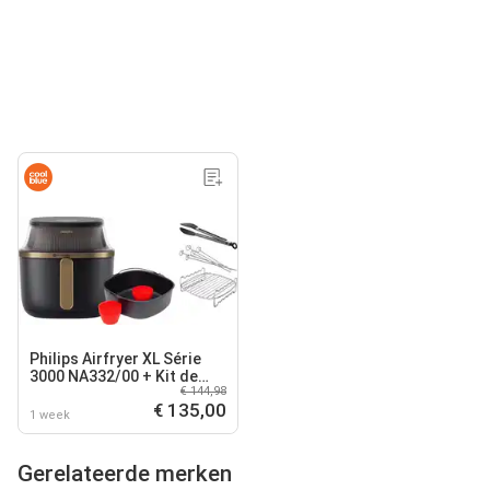
Philips Airfryer XL Série
3000 NA332/00 + Kit de
€ 144,98
Cuisson 2 Niveaux + Kit
€ 135,00
Cuisson
1 week
Gerelateerde merken