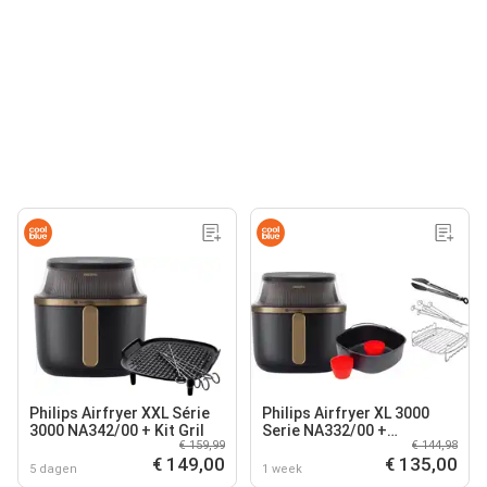
Philips Airfryer XXL Série
Philips Airfryer XL 3000
3000 NA342/00 + Kit Gril
Serie NA332/00 +
€ 159,99
€ 144,98
Dubbellaagse kookset +
€ 149,00
€ 135,00
Bakmeesterset
5 dagen
1 week