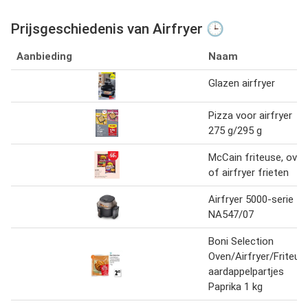
Prijsgeschiedenis van Airfryer 🕒
Aanbieding
Naam
Glazen airfryer
Pizza voor airfryer
275 g/295 g
McCain friteuse, oven
of airfryer frieten
Airfryer 5000-serie
NA547/07
Boni Selection
Oven/Airfryer/Friteus
aardappelpartjes
Paprika 1 kg