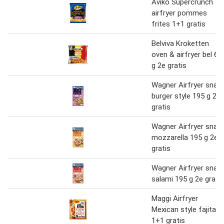
Aviko Supercrunch
airfryer pommes
frites 1+1 gratis
Belviva Kroketten
oven & airfryer bel 60
g 2e gratis
Wagner Airfryer snac
burger style 195 g 2e
gratis
Wagner Airfryer snac
mozzarella 195 g 2e
gratis
Wagner Airfryer snac
salami 195 g 2e gratis
Maggi Airfryer
Mexican style fajita
1+1 gratis