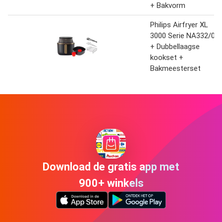
+ Bakvorm
Philips Airfryer XL
3000 Serie NA332/00
+ Dubbellaagse
kookset +
Bakmeesterset
Download de gratis app met
900+ winkels