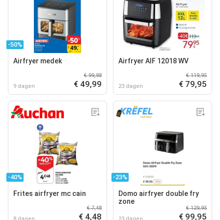
-50%
Airfryer medek
Airfryer AIF 12018 WV
€ 99,98
€ 119,95
€ 49,99
€ 79,95
9 dagen
23 dagen
-40%
-23%
Frites airfryer mc cain
Domo airfryer double fry
zone
€ 7,48
€ 129,95
€ 4,48
€ 99,95
8 dagen
23 dagen