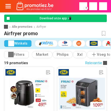
!
Download onze app 📲
Alle promoties
Airfryer
Airfryer promo
Winkels
Filters
Market
Philips
Xxl
Voeg to
19 promoties
Relevantie