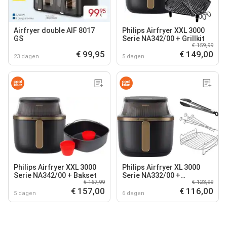
Airfryer double AIF 8017
Philips Airfryer XXL 3000
GS
Serie NA342/00 + Grillkit
€ 159,99
€ 99,95
€ 149,00
23 dagen
5 dagen
Philips Airfryer XXL 3000
Philips Airfryer XL 3000
Serie NA342/00 + Bakset
Serie NA332/00 +
€ 167,99
€ 123,99
Dubbellaagse kookset
€ 157,00
€ 116,00
5 dagen
6 dagen