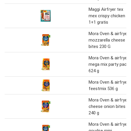
Maggi Airfryer tex
mex crispy chicken
1+1 gratis
Mora Oven & airfryer
mozzarella cheese
bites 230 G
Mora Oven & airfryer
mega mix party pack
624 g
Mora Oven & airfryer
feestmix 536 g
Mora Oven & airfryer
cheese onion bites
240 g
Mora Oven & airfryer
goudse mini