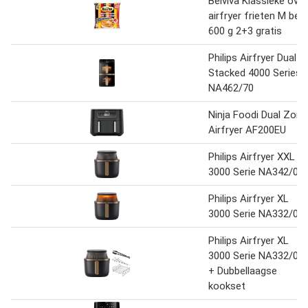
Belviva Klassieke ove
airfryer frieten M bel
600 g 2+3 gratis
Philips Airfryer Dual
Stacked 4000 Series
NA462/70
Ninja Foodi Dual Zone
Airfryer AF200EU
Philips Airfryer XXL
3000 Serie NA342/00
Philips Airfryer XL
3000 Serie NA332/00
Philips Airfryer XL
3000 Serie NA332/00
+ Dubbellaagse
kookset