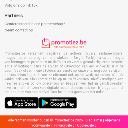
Volg ons op TikTok
Partners
Geïnteresseerd in een partnerschap?
Neem contact op
Promotiez.be verzamelt dagelijks de actuele folders, reclamefolders,
magazines en catalogi van alle winkels in België. Zo blijft u op de hoogte
van kortingen en promoties uit de folder en vindt u gemakkelijk een promotie,
actie of korting tijdens de solden of uitverkoop van een winkel bij u in de
buurt. Vaak staan nieuwe folders als eerste op onze site, nog voor ze bij u in
de brievenbus liggen. U kan ze uiteraard ook op het werk, op school of in de
winkel bekijken. Sla Promotiez.be op in uw favorieten. Kleef vervolgens een
nee/nee sticker op uw brievenbus en bespaar veel tijd en geld.Bovendien
levert u met het lezen van digitale reclamefolders ook een bijdrage aan het
terugdringen van papierafval. Dus het is ook goed voor het milieu!
Alle rechten voorbehouden © Promotiez.be 2026 |
Disclaimer
|
Algemene
voorwaarden
|
Privacybeleid
|
Cookiebeleid