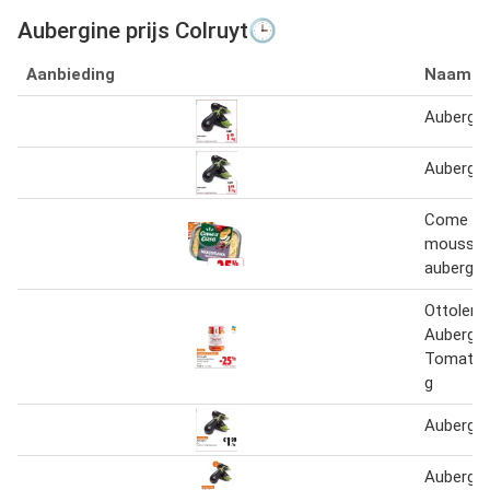
Aubergine prijs Colruyt🕒
Aanbieding
Naam
Aubergin
Aubergin
Come a 
moussa
aubergin
Ottoleng
Aubergin
Tomato 
g
Aubergin
Aubergin