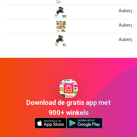
Aubergin
Aubergin
Aubergin
Download de gratis app met
900+ winkels