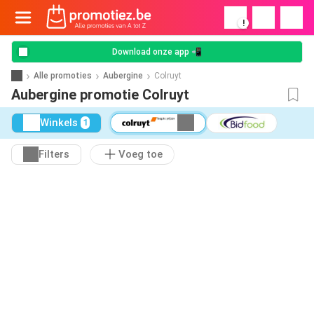
!
Download onze app 📲
Alle promoties
Aubergine
Colruyt
Aubergine promotie Colruyt
Winkels
1
Filters
Voeg toe