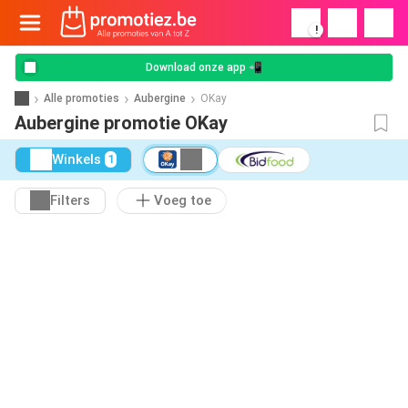
!
Download onze app 📲
Alle promoties
Aubergine
OKay
Aubergine promotie OKay
Winkels
1
Filters
Voeg toe