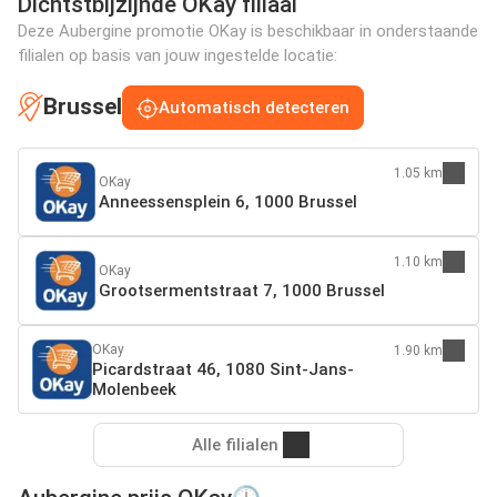
Dichtstbijzijnde OKay filiaal
Deze Aubergine promotie OKay is beschikbaar in onderstaande
filialen op basis van jouw ingestelde locatie:
Brussel
Automatisch detecteren
1.05 km
OKay
Anneessensplein 6, 1000 Brussel
1.10 km
OKay
Grootsermentstraat 7, 1000 Brussel
OKay
1.90 km
Picardstraat 46, 1080 Sint-Jans-
Molenbeek
Alle filialen