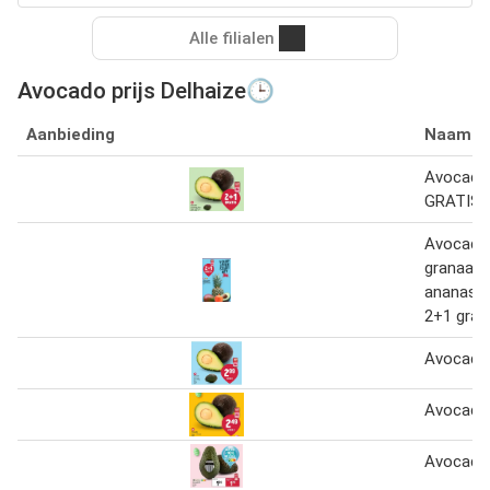
Alle filialen
Avocado prijs Delhaize🕒
Aanbieding
Naam
Avocado
GRATIS
Avocado
granaata
ananas 
2+1 grat
Avocado
Avocado
Avocado