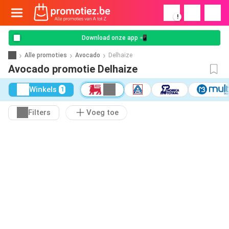
!
Download onze app 📲
Alle promoties
Avocado
Delhaize
Avocado promotie Delhaize
Winkels
1
Filters
Voeg toe