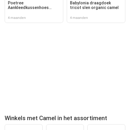
Poetree
Babylonia draagdoek
Aankleedkussenhoes
tricot slen organic camel
chevron light camel
4 maanden
4 maanden
Winkels met Camel in het assortiment