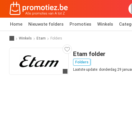
Home
Nieuwste folders
Promoties
Winkels
Categ
Winkels
Etam
Folders
Etam folder
Folders
Laatste update: donderdag 29 janua
Ga naar website