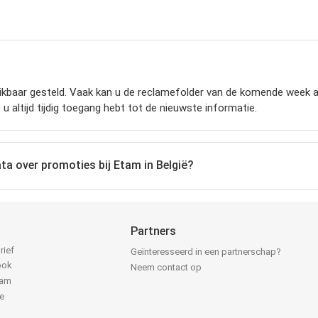
kbaar gesteld. Vaak kan u de reclamefolder van de komende week al
 u altijd tijdig toegang hebt tot de nieuwste informatie.
ta over promoties bij Etam in België?
Partners
rief
Geïnteresseerd in een partnerschap?
ook
Neem contact op
ram
e
k