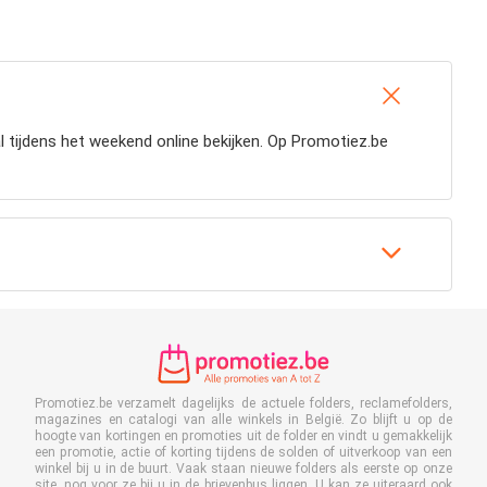
 tijdens het weekend online bekijken. Op Promotiez.be
Promotiez.be verzamelt dagelijks de actuele folders, reclamefolders,
magazines en catalogi van alle winkels in België. Zo blijft u op de
hoogte van kortingen en promoties uit de folder en vindt u gemakkelijk
een promotie, actie of korting tijdens de solden of uitverkoop van een
winkel bij u in de buurt. Vaak staan nieuwe folders als eerste op onze
site, nog voor ze bij u in de brievenbus liggen. U kan ze uiteraard ook