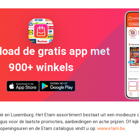
oad de gratis app met
900+ winkels
gië en Luxemburg. Het Etam assortiment bestaat uit een modieuze co
gus voor de laatste promoties, aanbiedingen en actie prijzen. Of k
 openingsuren en de Etam catalogus vindt u op:
www.etam.be
.