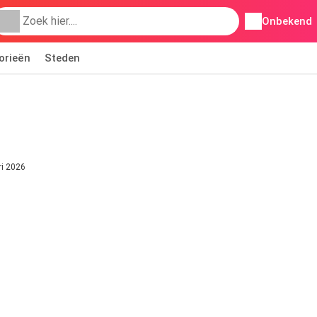
Onbekend
orieën
Steden
ri 2026