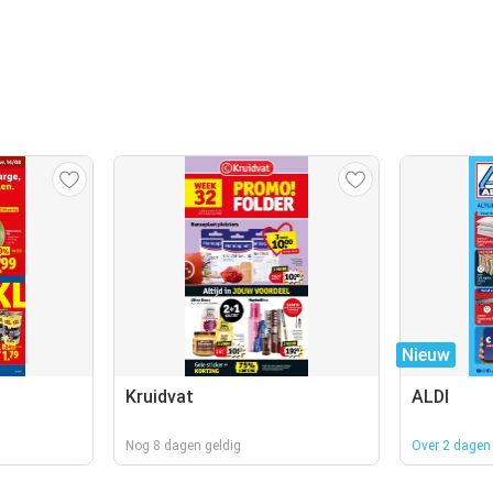
Nieuw
Kruidvat
ALDI
Nog 8 dagen geldig
Over 2 dagen 