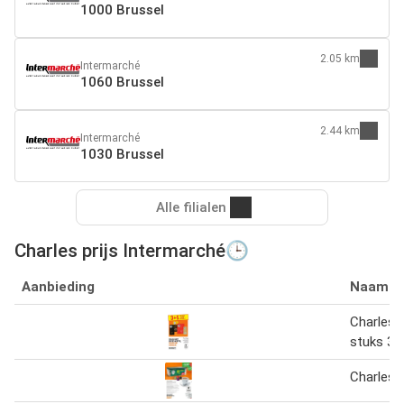
1000 Brussel
2.05 km
Intermarché
1060 Brussel
2.44 km
Intermarché
1030 Brussel
Alle filialen
Charles prijs Intermarché🕒
Aanbieding
Naam
Charles 
stuks 3 +
Charles 