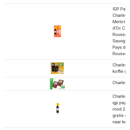
IGP Pays
Charles 
Merlot o
d'Oc Cha
Roussea
Sauvigno
Pays d'O
Roussea
Charles l
koffie g
Charles o
Charles 
igp pays
rood 202
gratis c
naar keu