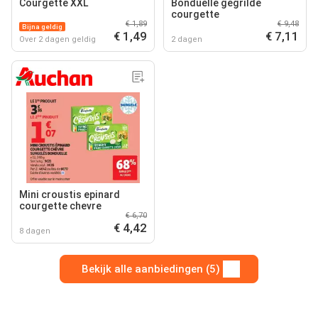
Courgette XXL
Bonduelle gegrilde
courgette
€ 1,89
€ 9,48
Bijna geldig
€ 1,49
€ 7,11
Over 2 dagen geldig
2 dagen
Mini croustis epinard
courgette chevre
€ 6,70
€ 4,42
8 dagen
Bekijk alle aanbiedingen (5)