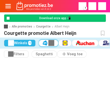
!
Download onze app 📲
Alle promoties
Courgette
Albert Heijn
Courgette promotie Albert Heijn
Winkels
1
Filters
Spaghetti
Voeg toe