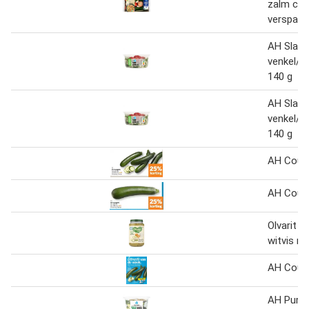
zalm cou
verspakk
AH Slaver
venkel/c
140 g
AH Slaver
venkel/c
140 g
AH Cour
AH Courg
Olvarit 
witvis ri
AH Cour
AH Pure