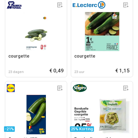
courgette
courgette
€ 0,49
€ 1,15
23 dagen
23 uur
-21%
25% Korting