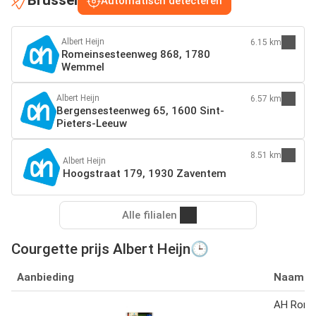
Brussel
Automatisch detecteren
Albert Heijn
6.15 km
Romeinsesteenweg 868, 1780
Wemmel
Albert Heijn
6.57 km
Bergensesteenweg 65, 1600 Sint-
Pieters-Leeuw
8.51 km
Albert Heijn
Hoogstraat 179, 1930 Zaventem
Alle filialen
Courgette prijs Albert Heijn🕒
Aanbieding
Naam
AH Romi