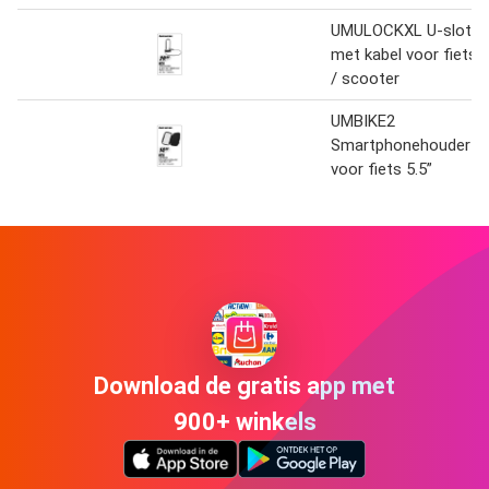
UMULOCKXL U-slot
met kabel voor fiets
/ scooter
UMBIKE2
Smartphonehouder
voor fiets 5.5”
Download de gratis app met
900+ winkels