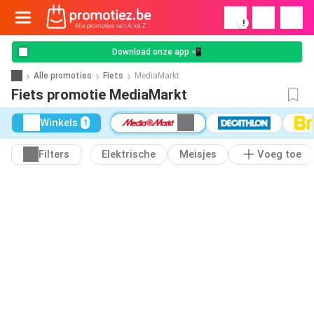
!
Download onze app 📲
Alle promoties
Fiets
MediaMarkt
Fiets promotie MediaMarkt
Winkels
1
Filters
Elektrische
Meisjes
Voeg toe