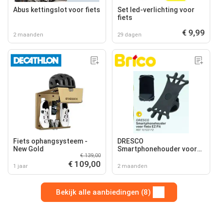
Abus kettingslot voor fiets
Set led-verlichting voor
fiets
€ 9,99
2 maanden
29 dagen
Fiets ophangsysteem -
DRESCO
New Gold
Smartphonehouder voor
€ 139,00
fiets EZ Fit
€ 109,00
1 jaar
2 maanden
Bekijk alle aanbiedingen (8)