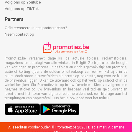
Volg ons op Youtube
Volg ons op TikTok
Partners
Geïnteresseerd in een partnerschap?
Neem contact op
Promotiez.be verzamelt dagelijks de actuele folders, reclamefolders,
magazines en catalogi van alle winkels in België. Zo blijft u op de hoogte
van kortingen en promoties uit de folder en vindt u gemakkelijk een promotie,
actie of korting tijdens de solden of uitverkoop van een winkel bij u in de
buurt. Vaak staan nieuwe folders als eerste op onze site, nog voor ze bij u in
de brievenbus liggen. U kan ze uiteraard ook op het werk, op school of in de
winkel bekijken. Sla Promotiez.be op in uw favorieten. Kleef vervolgens een
nee/nee sticker op uw brievenbus en bespaar veel tijd en geld.Bovendien
levert u met het lezen van digitale reclamefolders ook een bijdrage aan het
terugdringen van papierafval. Dus het is ook goed voor het milieu!
Alle rechten voorbehouden © Promotiez.be 2026 |
Disclaimer
|
Algemene