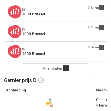
0.28 km
Di
1000 Brussel
0.51 km
Di
1000 Brussel
0.76 km
Di
1000 Brussel
Alle filialen
Garnier prijs Di🕒
Aanbieding
Naam
Op het 
vitamine 