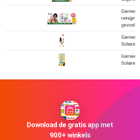
Garnier m
reiniging
gevoelige
Garnier 
Solaire
Garnier 
Solaire
Download de gratis app met
900+ winkels