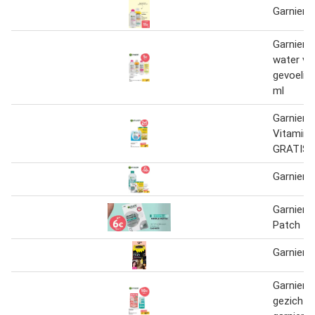
Garnier 2
Garnier M
water vo
gevoelig
ml
Garnier 
Vitamine
GRATIS
Garnier
Garnier 
Patch
Garnier o
Garnier 
gezicht