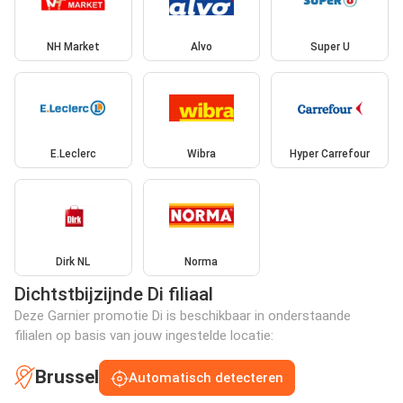
NH Market
Alvo
Super U
E.Leclerc
Wibra
Hyper Carrefour
Dirk NL
Norma
Dichtstbijzijnde Di filiaal
Deze Garnier promotie Di is beschikbaar in onderstaande
filialen op basis van jouw ingestelde locatie:
Brussel
Automatisch detecteren