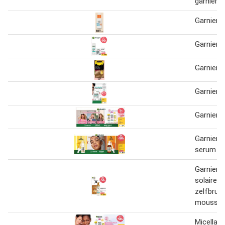
garnier
Garnier 
Garnier 
Garnier o
Garnier
Garnier
Garnier v
serum 30
Garnier 
solaire
zelfbrui
mousse 
Micellair