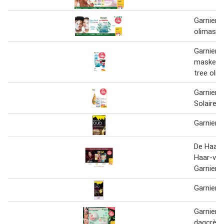
Garnier t
olimaske
Garnier 
masker 
tree olie
Garnier 
Solaire
Garnier O
De Haark
Haar-ver
Garnier 2
Garnier o
Garnier B
dagcrèm