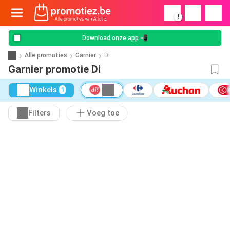
!
Download onze app 📲
Alle promoties
Garnier
Di
Garnier promotie Di
Winkels
1
Filters
Voeg toe