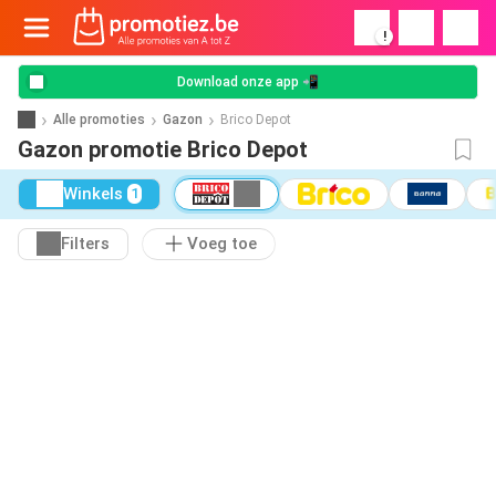
!
Download onze app 📲
Alle promoties
Gazon
Brico Depot
Gazon promotie Brico Depot
Winkels
1
Filters
Voeg toe