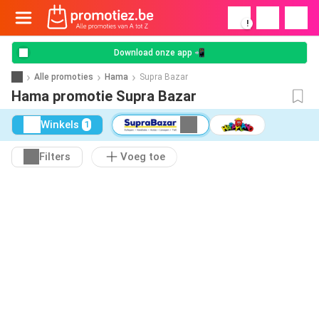
!
Download onze app 📲
Alle promoties
Hama
Supra Bazar
Hama promotie Supra Bazar
Winkels
1
Filters
Voeg toe