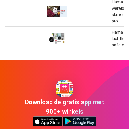
Hama
wereldre
skross wo
pro
Hama
luchtkwa
safe co2
Download de gratis app met
900+ winkels