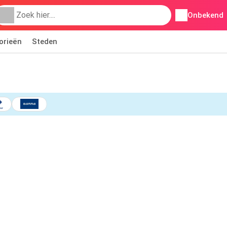
Onbekend
orieën
Steden