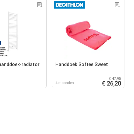
handdoek-radiator
Handdoek Softee Sweet
€ 47,95
€ 26,20
4 maanden