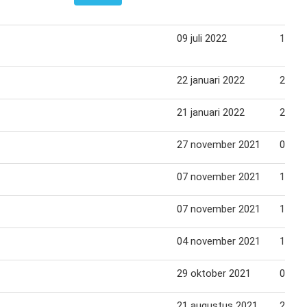
09 juli 2022
15 jul
22 januari 2022
29 jan
21 januari 2022
28 jan
27 november 2021
04 de
07 november 2021
14 no
07 november 2021
14 no
04 november 2021
11 no
29 oktober 2021
05 no
21 augustus 2021
28 au