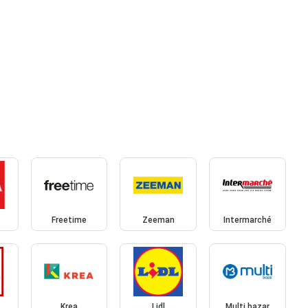
Freetime
Zeeman
Intermarché
Krea
Lidl
Multi bazar