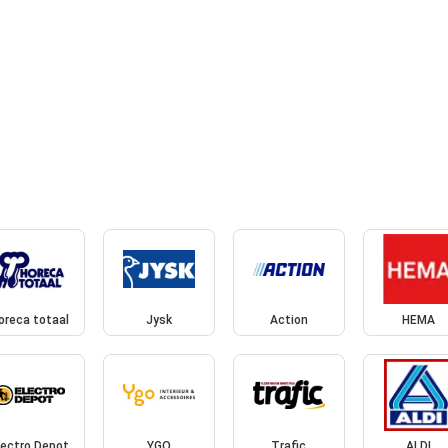
oreca totaal
Jysk
Action
HEMA
lectro Depot
YGO
Trafic
ALDI