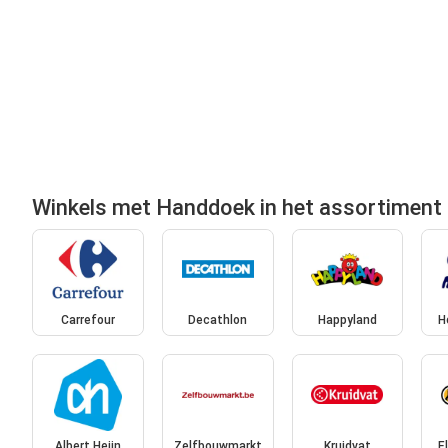
Winkels met Handdoek in het assortiment
Carrefour
Decathlon
Happyland
H
Albert Heijn
Zelfbouwmarkt
Kruidvat
E