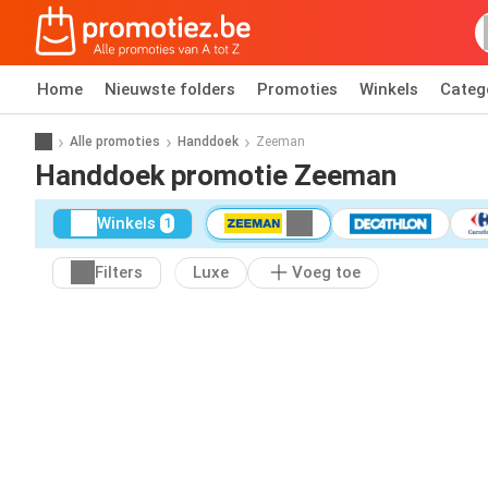
Home
Nieuwste folders
Promoties
Winkels
Categ
Alle promoties
Handdoek
Zeeman
Handdoek promotie Zeeman
Winkels
1
Filters
Luxe
Voeg toe