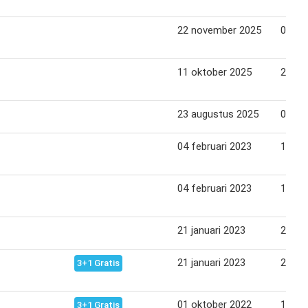
22 november 2025
05 de
11 oktober 2025
24 ok
23 augustus 2025
05 se
04 februari 2023
10 fe
04 februari 2023
10 fe
21 januari 2023
27 jan
21 januari 2023
27 jan
3+1 Gratis
01 oktober 2022
14 ok
3+1 Gratis