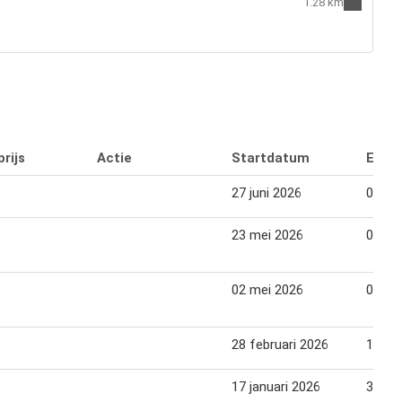
1.28 km
rijs
Actie
Startdatum
Eind
27 juni 2026
03 jul
23 mei 2026
05 jun
02 mei 2026
08 me
28 februari 2026
13 ma
17 januari 2026
30 jan