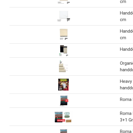
cm
Handd
cm
Handd
cm
Handd
Organi
handd
Heavy
handd
Roma 
Roma 
3+1 Gr
Roma 