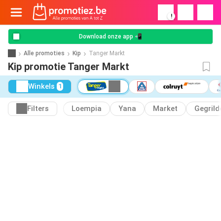
!
Download onze app 📲
Alle promoties
Kip
Tanger Markt
Kip promotie Tanger Markt
Winkels
1
Filters
Loempia
Yana
Market
Gegrild