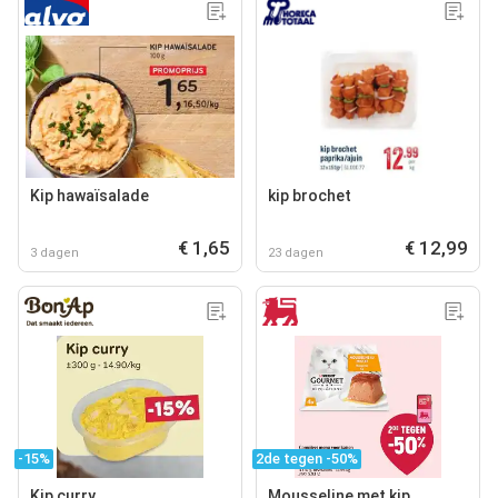
Kip hawaïsalade
kip brochet
€ 1,65
€ 12,99
3 dagen
23 dagen
-15%
2de tegen -50%
Kip curry
Mousseline met kip