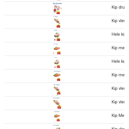
Kip drum
Kip vleug
Hele kip 
Kip merg
Hele kip 
Kip merg
Kip vleug
Kip vleug
Kip Merg