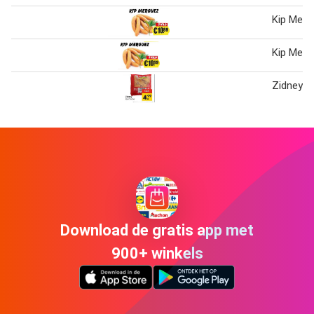
Kip Merg
Kip Merg
Zidney Ki
Download de gratis app met
900+ winkels