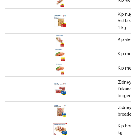
Kip vleug
Kip nugg
battered
1 kg
Kip vleug
Kip merg
Kip merg
Zidney ki
frikandell
burgers
Zidney k
breaded 
Kip borre
kg