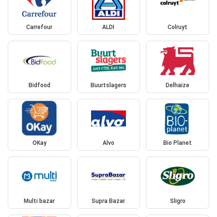
Carrefour
ALDI
Colruyt
Bidfood
Buurtslagers
Delhaize
OKay
Alvo
Bio Planet
Multi bazar
Supra Bazar
Sligro