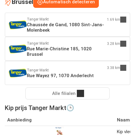
Brussel
Automatisch detecteren
Tanger Markt
1.69 km
Chaussée de Gand, 1080 Sint-Jans-
Molenbeek
Tanger Markt
3.28 km
Rue Marie-Christine 185, 1020
Brussel
3.38 km
Tanger Markt
Rue Wayez 97, 1070 Anderlecht
Alle filialen
Kip prijs Tanger Markt🕒
Aanbieding
Naam
Kip vleug