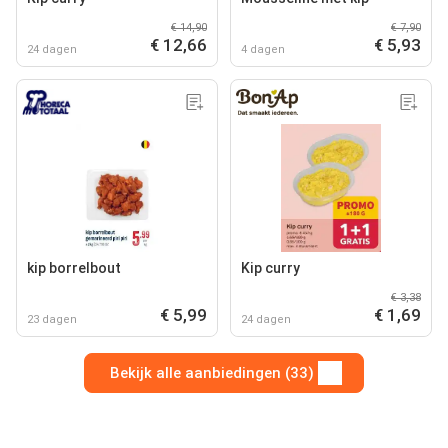
€ 14,90
€ 7,90
€ 12,66
€ 5,93
24 dagen
4 dagen
kip borrelbout
Kip curry
€ 3,38
€ 5,99
€ 1,69
23 dagen
24 dagen
Bekijk alle aanbiedingen (33)