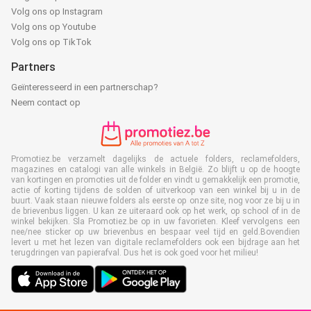
Volg ons op Instagram
Volg ons op Youtube
Volg ons op TikTok
Partners
Geïnteresseerd in een partnerschap?
Neem contact op
Promotiez.be verzamelt dagelijks de actuele folders, reclamefolders,
magazines en catalogi van alle winkels in België. Zo blijft u op de hoogte
van kortingen en promoties uit de folder en vindt u gemakkelijk een promotie,
actie of korting tijdens de solden of uitverkoop van een winkel bij u in de
buurt. Vaak staan nieuwe folders als eerste op onze site, nog voor ze bij u in
de brievenbus liggen. U kan ze uiteraard ook op het werk, op school of in de
winkel bekijken. Sla Promotiez.be op in uw favorieten. Kleef vervolgens een
nee/nee sticker op uw brievenbus en bespaar veel tijd en geld.Bovendien
levert u met het lezen van digitale reclamefolders ook een bijdrage aan het
terugdringen van papierafval. Dus het is ook goed voor het milieu!