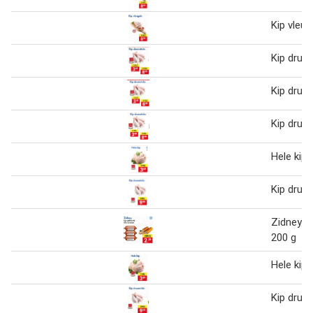
Kip vleug
Kip drum
Kip drum
Kip drum
Hele kip 
Kip drum
Zidney Ki
200 g
Hele kip 
Kip drum