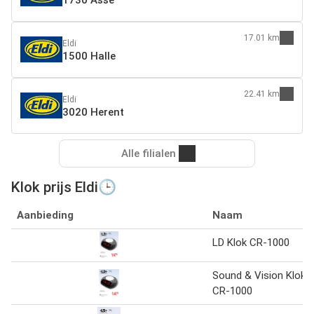
17.01 km
Eldi
1500 Halle
22.41 km
Eldi
3020 Herent
Alle filialen
Klok prijs Eldi🕒
Aanbieding
Naam
LD Klok CR-1000
Sound & Vision Klok
CR-1000