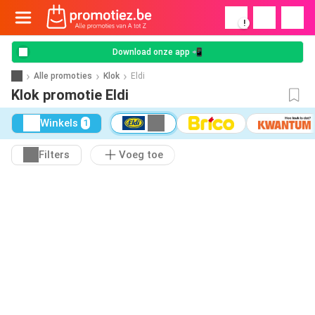
!
Download onze app 📲
Alle promoties
Klok
Eldi
Klok promotie Eldi
Winkels
1
Filters
Voeg toe