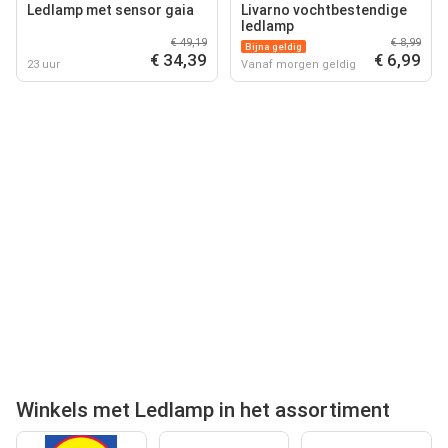
Ledlamp met sensor gaia
Livarno vochtbestendige
ledlamp
€ 49,19
€ 8,99
Bijna geldig
€ 34,39
€ 6,99
23 uur
Vanaf morgen geldig
Winkels met Ledlamp in het assortiment