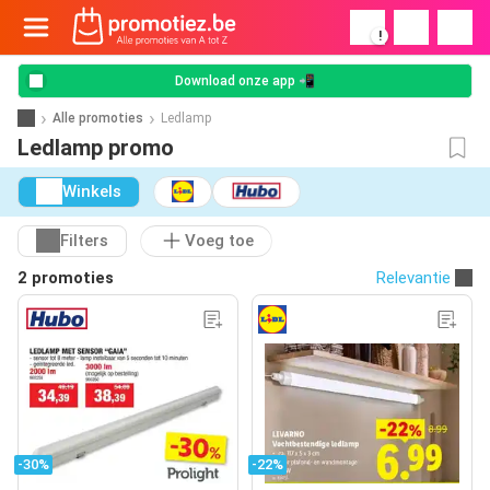
!
Download onze app 📲
Alle promoties
Ledlamp
Ledlamp promo
Winkels
Filters
Voeg toe
2 promoties
Relevantie
-30%
-22%