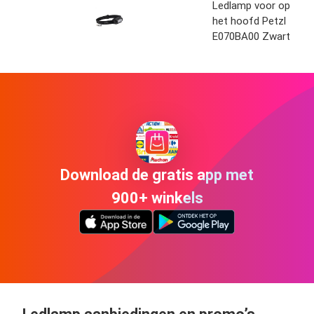
Ledlamp voor op
het hoofd Petzl
E070BA00 Zwart
Download de gratis app met
900+ winkels