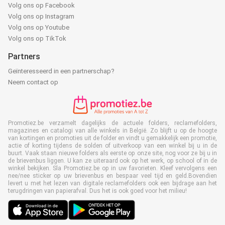
Volg ons op Facebook
Volg ons op Instagram
Volg ons op Youtube
Volg ons op TikTok
Partners
Geïnteresseerd in een partnerschap?
Neem contact op
Promotiez.be verzamelt dagelijks de actuele folders, reclamefolders,
magazines en catalogi van alle winkels in België. Zo blijft u op de hoogte
van kortingen en promoties uit de folder en vindt u gemakkelijk een promotie,
actie of korting tijdens de solden of uitverkoop van een winkel bij u in de
buurt. Vaak staan nieuwe folders als eerste op onze site, nog voor ze bij u in
de brievenbus liggen. U kan ze uiteraard ook op het werk, op school of in de
winkel bekijken. Sla Promotiez.be op in uw favorieten. Kleef vervolgens een
nee/nee sticker op uw brievenbus en bespaar veel tijd en geld.Bovendien
levert u met het lezen van digitale reclamefolders ook een bijdrage aan het
terugdringen van papierafval. Dus het is ook goed voor het milieu!