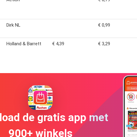
Dirk NL
€ 0,99
Holland & Barrett
€ 4,39
€ 3,29
oad de gratis app met
900+ winkels