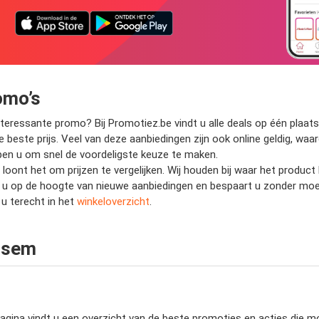
omo’s
eressante promo? Bij Promotiez.be vindt u alle deals op één plaats.
e beste prijs. Veel van deze aanbiedingen zijn ook online geldig, wa
helpen u om snel de voordeligste keuze te maken.
 loont het om prijzen te vergelijken. Wij houden bij waar het produ
jft u op de hoogte van nieuwe aanbiedingen en bespaart u zonder mo
u terecht in het
winkeloverzicht
.
alsem
gina vindt u een overzicht van de beste promoties en acties die mom