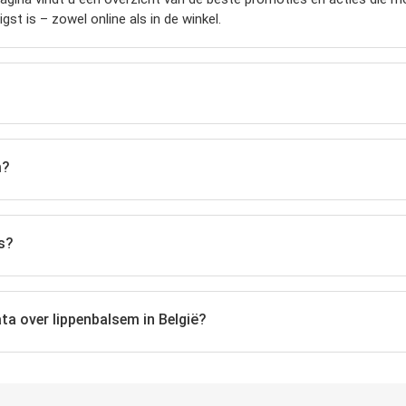
st is – zowel online als in de winkel.
m?
s?
ta over lippenbalsem in België?