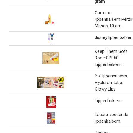
gram
Carmex
lippenbalsem Perzi
Mango 10 gm
disney lippenbalse
Keep Them Soft
Rose SPF50
Lippenbalsem
2 x lippenbalsem
Hyaluron tube
Glowy Lips
Lippenbalsem
Lacura voedende
lippenbalsem
Zenova