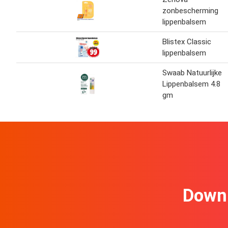
zonbescherming
lippenbalsem
Blistex Classic
lippenbalsem
Swaab Natuurlijke
Lippenbalsem 4.8
gm
Downl