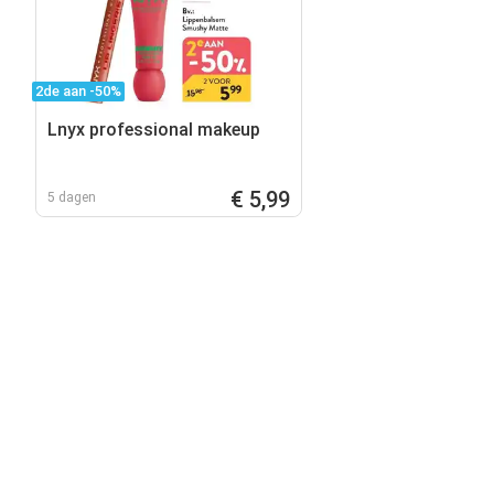
2de aan -50%
Lnyx professional makeup
€ 5,99
5 dagen