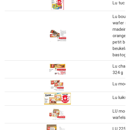
Lu tuc
Lu boudo
wafer me
madeira, 
orange, 
petit beu
beukelae
bastogn
Lu cha-c
324 g
Lu moell
Lu luikse
LU moell
wafels
LU 225g