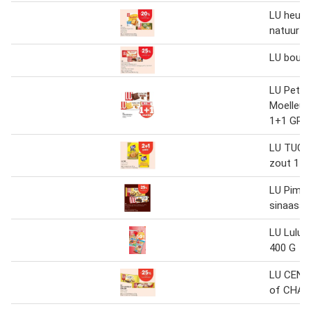
LU heude
natuur 3
LU boudo
LU Petit
Moelleux 
1+1 GRA
LU TUC o
zout 150
LU Pim’s
sinaasap
LU Lulu 
400 G
LU CENT
of CHA