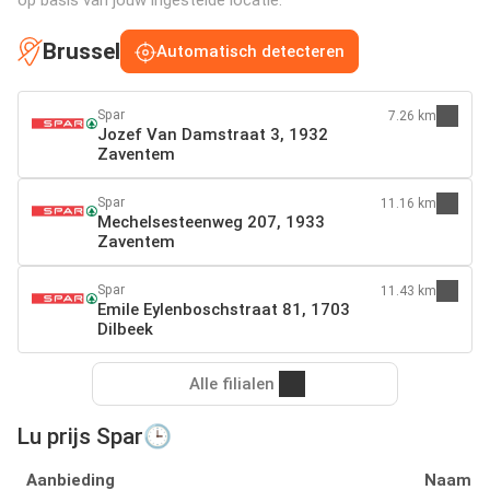
op basis van jouw ingestelde locatie:
Brussel
Automatisch detecteren
Spar
7.26 km
Jozef Van Damstraat 3, 1932
Zaventem
Spar
11.16 km
Mechelsesteenweg 207, 1933
Zaventem
Spar
11.43 km
Emile Eylenboschstraat 81, 1703
Dilbeek
Alle filialen
Lu prijs Spar🕒
Aanbieding
Naam