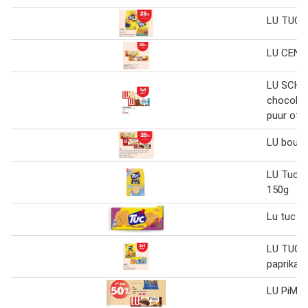
LU TUC v
LU CENT
LU SCHO
chocolad
puur of w
LU boudo
LU Tuc 
150g
Lu tuc 7
LU TUC s
paprika 
LU PiM's