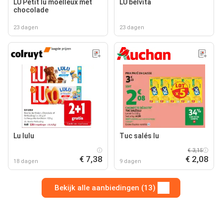
LU Petit lu moelleux met
LU belvita
chocolade
23 dagen
23 dagen
Lu lulu
Tuc salés lu
€ 3,15
€ 7,38
€ 2,08
18 dagen
9 dagen
Bekijk alle aanbiedingen (13)