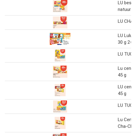
LU besch
natuur 3
LU CHA
LU Lulu b
30 g 2+
LU TUC
Lu cent 
45 g
LU cent 
45 g
LU TUC v
Lu Cent 
Cha-Cha