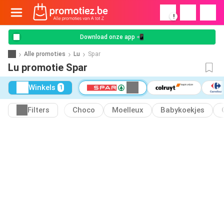
!
Download onze app 📲
Alle promoties
Lu
Spar
Lu promotie Spar
Winkels
1
Filters
Choco
Moelleux
Babykoekjes