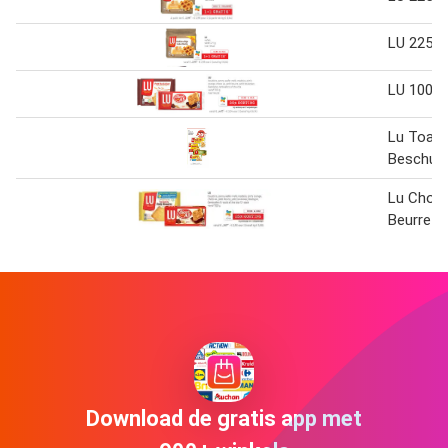
LU 225g
LU 100g
Lu Toast
Beschuit
Lu Choco
Beurre
Download de gratis app met