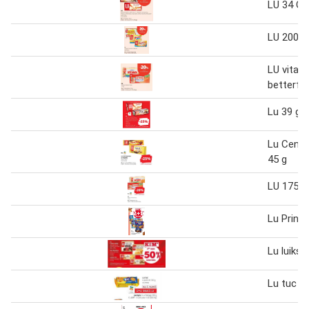
LU 34 G
LU 200 -
LU vitabi
betterfo
Lu 39 g
Lu Cent 
45 g
LU 175 g
Lu Princ
Lu luikse
Lu tuc