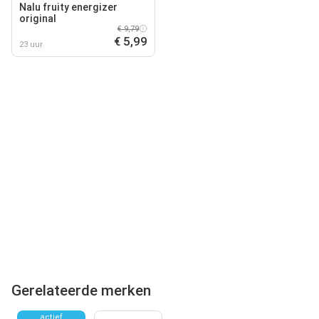
Nalu fruity energizer
original
€ 9,79
€ 5,99
23 uur
Gerelateerde merken
actief