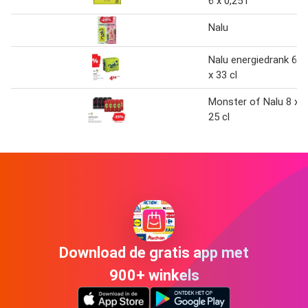
6 x 0,25 l
Nalu
Nalu energiedrank 6
x 33 cl
Monster of Nalu 8 x
25 cl
Download de gratis app met
900+ winkels